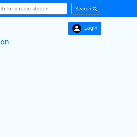
Search
LogIn
ion