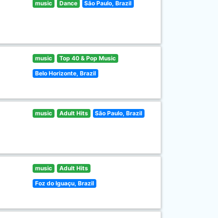
music
Dance
São Paulo, Brazil
music
Top 40 & Pop Music
Belo Horizonte, Brazil
music
Adult Hits
São Paulo, Brazil
music
Adult Hits
Foz do Iguaçu, Brazil