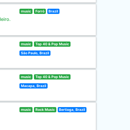
music
Forró
Brazil
eiro.
music
Top 40 & Pop Music
São Paulo, Brazil
music
Top 40 & Pop Music
Macapa, Brazil
music
Rock Music
Bertioga, Brazil