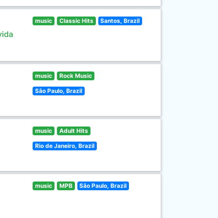
music
Classic Hits
Santos, Brazil
vida
music
Rock Music
São Paulo, Brazil
music
Adult Hits
Rio de Janeiro, Brazil
music
MPB
São Paulo, Brazil