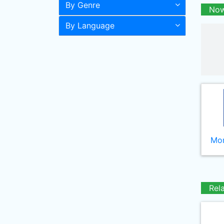
By Genre
Now
By Language
Mor
Rel