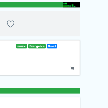
music
Evangélica
Brazil