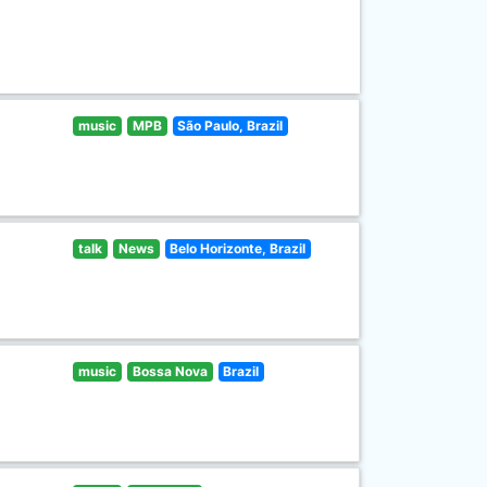
music
MPB
São Paulo, Brazil
talk
News
Belo Horizonte, Brazil
music
Bossa Nova
Brazil