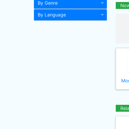
By Genre
Now
By Language
Mor
Rel