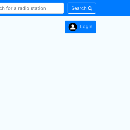
Search
LogIn