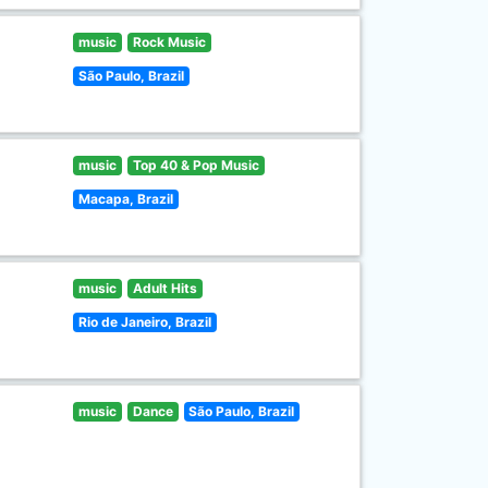
music
Rock Music
São Paulo, Brazil
music
Top 40 & Pop Music
Macapa, Brazil
music
Adult Hits
Rio de Janeiro, Brazil
music
Dance
São Paulo, Brazil