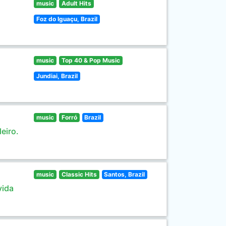
music
Adult Hits
Foz do Iguaçu, Brazil
music
Top 40 & Pop Music
Jundiai, Brazil
music
Forró
Brazil
eiro.
music
Classic Hits
Santos, Brazil
vida