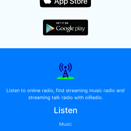
Listen to online radio, find streaming music radio and
streaming talk radio with oiRadio.
Listen
Music