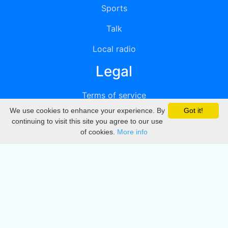
Sports
Talk
Local radio
Legal
Terms of service
We use cookies to enhance your experience. By
Got it!
Privacy
continuing to visit this site you agree to our use
of cookies.
More info
DMCA
Directory
Create station
Update station
Contact us