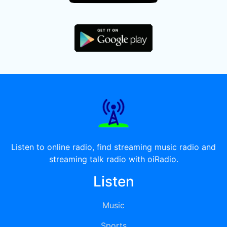
Listen to online radio, find streaming music radio and
streaming talk radio with oiRadio.
Listen
Music
Sports