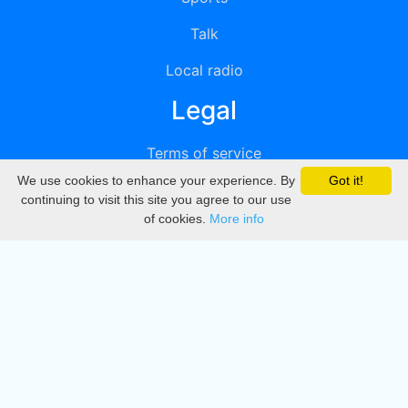
Talk
Local radio
Legal
Terms of service
We use cookies to enhance your experience. By
Got it!
Privacy
continuing to visit this site you agree to our use
of cookies.
More info
DMCA
Directory
Create station
Update station
Contact us