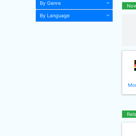
By Genre
Now
By Language
Mor
Rel