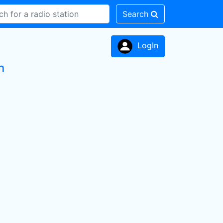
Search
LogIn
n