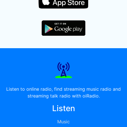
Listen to online radio, find streaming music radio and
streaming talk radio with oiRadio.
Listen
Music