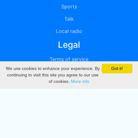
Sports
Talk
Local radio
Legal
Terms of service
We use cookies to enhance your experience. By
Got it!
Privacy
continuing to visit this site you agree to our use
of cookies.
More info
DMCA
Directory
Create station
Update station
Contact us