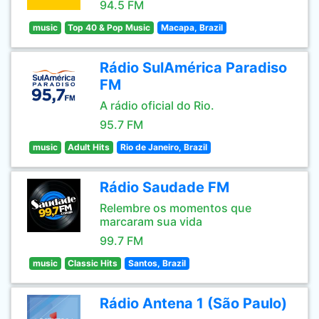
94.5 FM
music
Top 40 & Pop Music
Macapa, Brazil
Rádio SulAmérica Paradiso
FM
A rádio oficial do Rio.
95.7 FM
music
Adult Hits
Rio de Janeiro, Brazil
Rádio Saudade FM
Relembre os momentos que
marcaram sua vida
99.7 FM
music
Classic Hits
Santos, Brazil
Rádio Antena 1 (São Paulo)