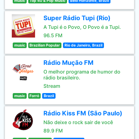
music
Top 40 & Pop Music
Belo Horizonte, Brazil
Super Rádio Tupi (Rio)
A Tupi é o Povo, O Povo é a Tupi.
96.5 FM
music
Brazilian Popular
Rio de Janeiro, Brazil
Rádio Mução FM
O melhor programa de humor do
rádio brasileiro.
Stream
music
Forró
Brazil
Rádio Kiss FM (São Paulo)
Não deixe o rock sair de você
89.9 FM