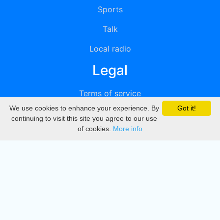
Sports
Talk
Local radio
Legal
Terms of service
We use cookies to enhance your experience. By
Got it!
Privacy
continuing to visit this site you agree to our use
of cookies.
More info
DMCA
Directory
Create station
Update station
Contact us