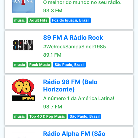
O melhor do mundo no seu rádio.
93.3 FM
music
Adult Hits
Foz do Iguaçu, Brazil
89 FM A Rádio Rock
#WeRockSampaSince1985
89.1 FM
music
Rock Music
São Paulo, Brazil
Rádio 98 FM (Belo
Horizonte)
A número 1 da América Latina!
98.7 FM
music
Top 40 & Pop Music
São Paulo, Brazil
Rádio Alpha FM (São