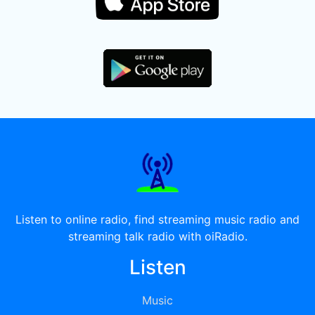
Listen to online radio, find streaming music radio and
streaming talk radio with oiRadio.
Listen
Music