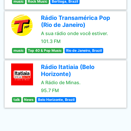
music
Rock Music
Bertioga, Brazil
Rádio Transamérica Pop
(Rio de Janeiro)
A sua rádio onde você estiver.
101.3 FM
music
Top 40 & Pop Music
Rio de Janeiro, Brazil
Rádio Itatiaia (Belo
Horizonte)
A Rádio de Minas.
95.7 FM
talk
News
Belo Horizonte, Brazil