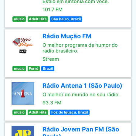
Estilo em sintonia com você.
101.7 FM
music
Adult Hits
São Paulo, Brazil
Rádio Mução FM
O melhor programa de humor do
rádio brasileiro.
Stream
music
Forró
Brazil
Rádio Antena 1 (São Paulo)
O melhor do mundo no seu rádio.
93.3 FM
music
Adult Hits
Foz do Iguaçu, Brazil
Rádio Jovem Pan FM (São