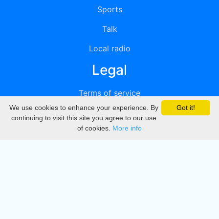
Sports
Talk
Local radio
Legal
Terms of service
We use cookies to enhance your experience. By
Got it!
Privacy
continuing to visit this site you agree to our use
of cookies.
More info
DMCA
Directory
Create station
Update station
Contact us