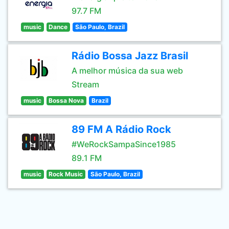
97.7 FM
music
Dance
São Paulo, Brazil
Rádio Bossa Jazz Brasil
A melhor música da sua web
Stream
music
Bossa Nova
Brazil
89 FM A Rádio Rock
#WeRockSampaSince1985
89.1 FM
music
Rock Music
São Paulo, Brazil