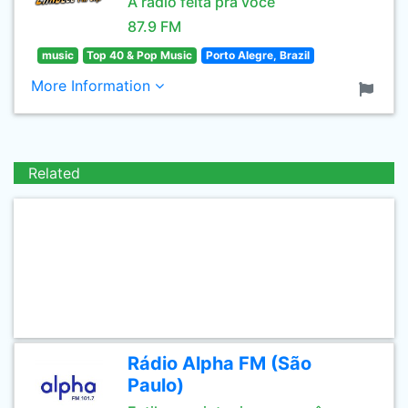
A rádio feita prá você
87.9 FM
music
Top 40 & Pop Music
Porto Alegre, Brazil
More Information
Related
Rádio Alpha FM (São
Paulo)