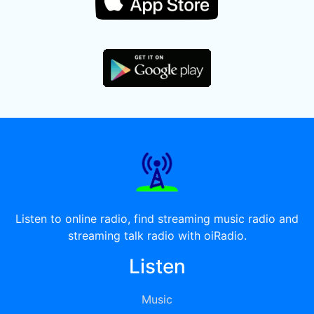
Listen to online radio, find streaming music radio and
streaming talk radio with oiRadio.
Listen
Music