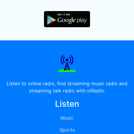
Listen to online radio, find streaming music radio and
streaming talk radio with oiRadio.
Listen
Music
Sports