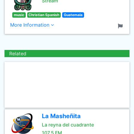
Stream
music
Christian Spanish
Guatemala
More Information
Related
La Masheñita
La reyna del cuadrante
107.5 FM