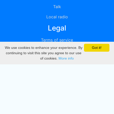
Talk
Local radio
Legal
Terms of service
We use cookies to enhance your experience. By
Got it!
Privacy
continuing to visit this site you agree to our use
of cookies.
More info
DMCA
Directory
Create station
Update station
Contact us