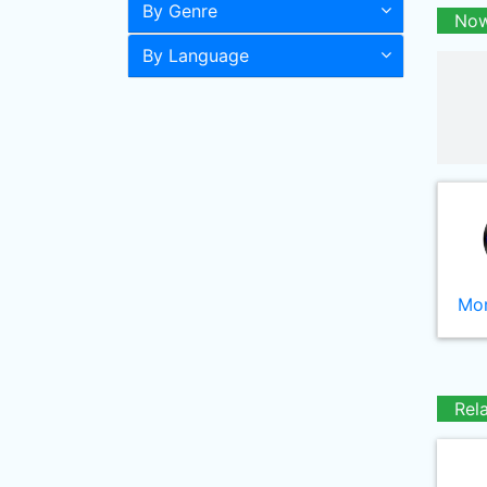
By Genre
Now
By Language
Mor
Rel