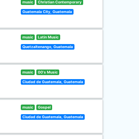
music
Christian Contemporary
Guatemala City, Guatemala
music
Latin Music
Quetzaltenango, Guatemala
music
00's Music
Ciudad de Guatemala, Guatemala
music
Gospel
Ciudad de Guatemala, Guatemala