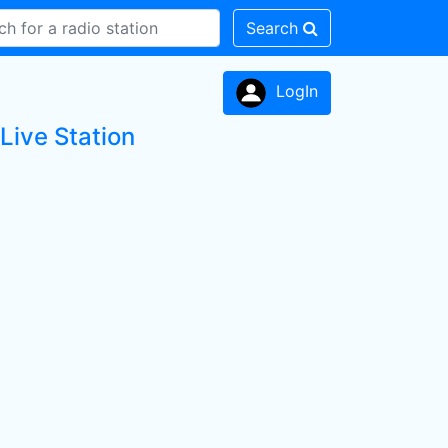
Search
LogIn
Live Station