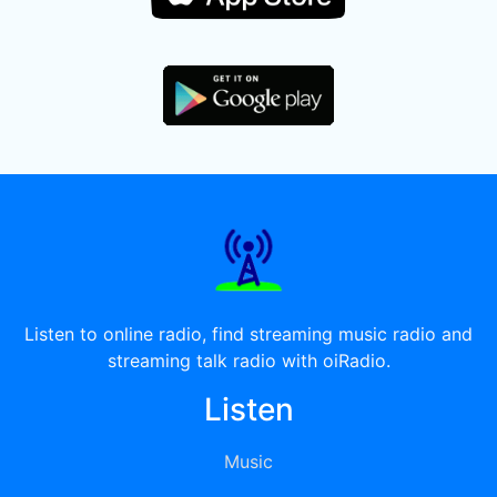
Listen to online radio, find streaming music radio and
streaming talk radio with oiRadio.
Listen
Music