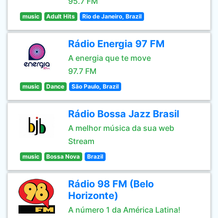
95.7 FM
music
Adult Hits
Rio de Janeiro, Brazil
Rádio Energia 97 FM
A energia que te move
97.7 FM
music
Dance
São Paulo, Brazil
Rádio Bossa Jazz Brasil
A melhor música da sua web
Stream
music
Bossa Nova
Brazil
Rádio 98 FM (Belo
Horizonte)
A número 1 da América Latina!