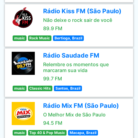
Rádio Kiss FM (São Paulo)
Não deixe o rock sair de você
89.9 FM
music
Rock Music
Bertioga, Brazil
Rádio Saudade FM
Relembre os momentos que
marcaram sua vida
99.7 FM
music
Classic Hits
Santos, Brazil
Rádio Mix FM (São Paulo)
O Melhor Mix de São Paulo
94.5 FM
music
Top 40 & Pop Music
Macapa, Brazil