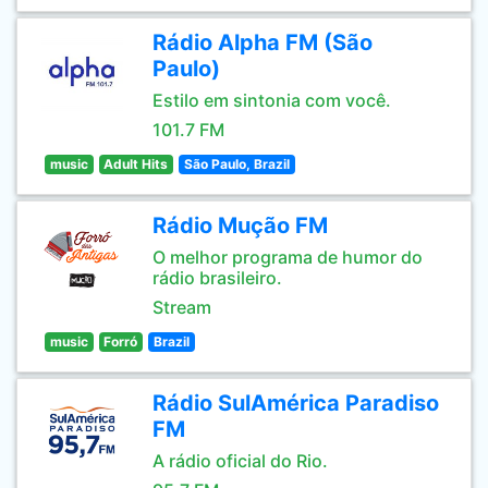
Rádio Alpha FM (São
Paulo)
Estilo em sintonia com você.
101.7 FM
music
Adult Hits
São Paulo, Brazil
Rádio Mução FM
O melhor programa de humor do
rádio brasileiro.
Stream
music
Forró
Brazil
Rádio SulAmérica Paradiso
FM
A rádio oficial do Rio.