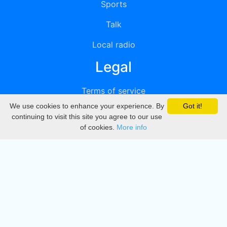
Sports
Talk
Local radio
Legal
Terms of service
We use cookies to enhance your experience. By
Got it!
Privacy
continuing to visit this site you agree to our use
of cookies.
More info
DMCA
Directory
Create station
Update station
Contact us