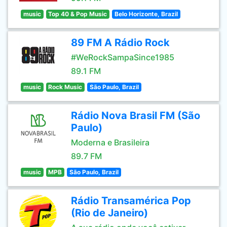
music
Top 40 & Pop Music
Belo Horizonte, Brazil
89 FM A Rádio Rock
#WeRockSampaSince1985
89.1 FM
music
Rock Music
São Paulo, Brazil
Rádio Nova Brasil FM (São
Paulo)
Moderna e Brasileira
89.7 FM
music
MPB
São Paulo, Brazil
Rádio Transamérica Pop
(Rio de Janeiro)