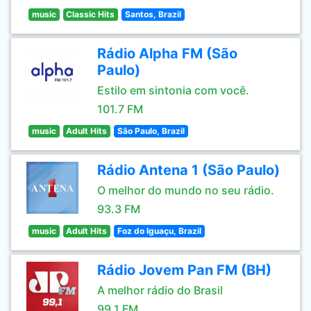
music
Classic Hits
Santos, Brazil
Rádio Alpha FM (São
Paulo)
Estilo em sintonia com você.
101.7 FM
music
Adult Hits
São Paulo, Brazil
Rádio Antena 1 (São Paulo)
O melhor do mundo no seu rádio.
93.3 FM
music
Adult Hits
Foz do Iguaçu, Brazil
Rádio Jovem Pan FM (BH)
A melhor rádio do Brasil
99.1 FM