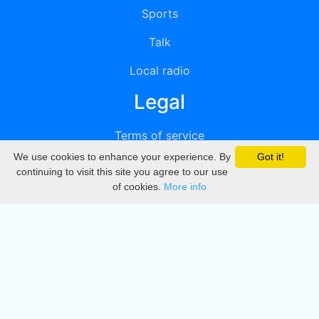
Sports
Talk
Local radio
Legal
Terms of service
We use cookies to enhance your experience. By
Got it!
Privacy
continuing to visit this site you agree to our use
of cookies.
More info
DMCA
Directory
Create station
Update station
Contact us