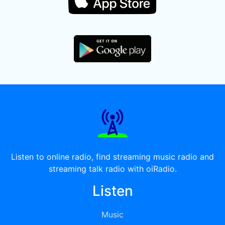
Listen to online radio, find streaming music radio and
streaming talk radio with oiRadio.
Listen
Music