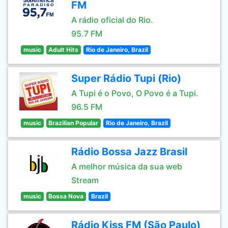
FM
A rádio oficial do Rio.
95.7 FM
music
Adult Hits
Rio de Janeiro, Brazil
Super Rádio Tupi (Rio)
A Tupi é o Povo, O Povo é a Tupi.
96.5 FM
music
Brazilian Popular
Rio de Janeiro, Brazil
Rádio Bossa Jazz Brasil
A melhor música da sua web
Stream
music
Bossa Nova
Brazil
Rádio Kiss FM (São Paulo)