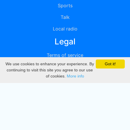
Sports
Talk
Local radio
Legal
Terms of service
We use cookies to enhance your experience. By
Got it!
Privacy
continuing to visit this site you agree to our use
of cookies.
More info
DMCA
Directory
Create station
Update station
Contact us