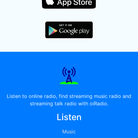
Listen to online radio, find streaming music radio and
streaming talk radio with oiRadio.
Listen
Music