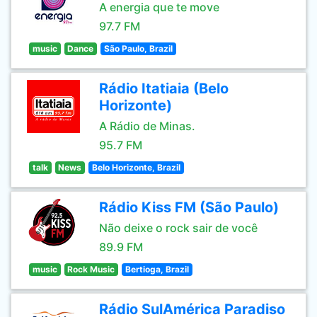
A energia que te move
97.7 FM
music
Dance
São Paulo, Brazil
Rádio Itatiaia (Belo
Horizonte)
A Rádio de Minas.
95.7 FM
talk
News
Belo Horizonte, Brazil
Rádio Kiss FM (São Paulo)
Não deixe o rock sair de você
89.9 FM
music
Rock Music
Bertioga, Brazil
Rádio SulAmérica Paradiso