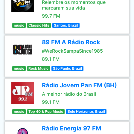
Relembre os momentos que
marcaram sua vida
99.7 FM
music
Classic Hits
Santos, Brazil
89 FM A Rádio Rock
#WeRockSampaSince1985
89.1 FM
music
Rock Music
São Paulo, Brazil
Rádio Jovem Pan FM (BH)
A melhor rádio do Brasil
99.1 FM
music
Top 40 & Pop Music
Belo Horizonte, Brazil
Rádio Energia 97 FM