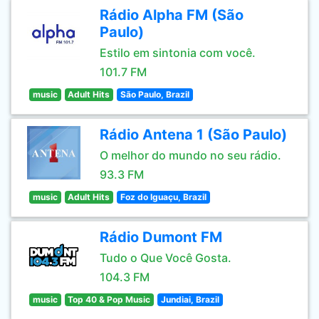
Rádio Alpha FM (São
Paulo)
Estilo em sintonia com você.
101.7 FM
music
Adult Hits
São Paulo, Brazil
Rádio Antena 1 (São Paulo)
O melhor do mundo no seu rádio.
93.3 FM
music
Adult Hits
Foz do Iguaçu, Brazil
Rádio Dumont FM
Tudo o Que Você Gosta.
104.3 FM
music
Top 40 & Pop Music
Jundiai, Brazil