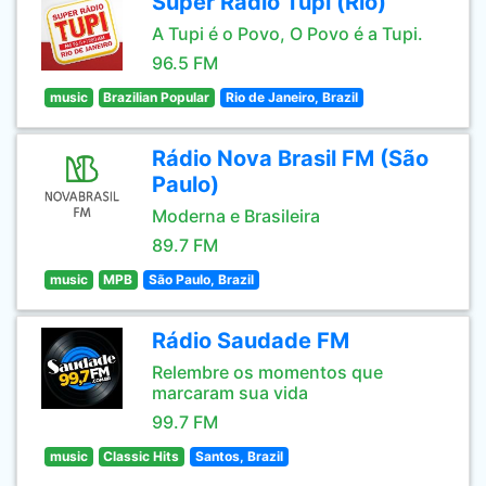
Super Rádio Tupi (Rio)
A Tupi é o Povo, O Povo é a Tupi.
96.5 FM
music
Brazilian Popular
Rio de Janeiro, Brazil
Rádio Nova Brasil FM (São
Paulo)
Moderna e Brasileira
89.7 FM
music
MPB
São Paulo, Brazil
Rádio Saudade FM
Relembre os momentos que
marcaram sua vida
99.7 FM
music
Classic Hits
Santos, Brazil