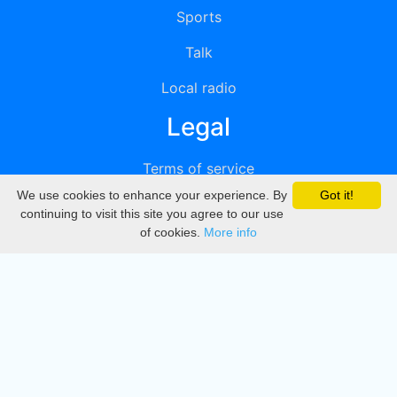
Sports
Talk
Local radio
Legal
Terms of service
We use cookies to enhance your experience. By
Got it!
Privacy
continuing to visit this site you agree to our use
of cookies.
More info
DMCA
Directory
Create station
Update station
Contact us