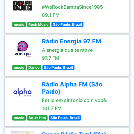
#WeRockSampaSince1985
89.1 FM
music
Rock Music
São Paulo, Brazil
Rádio Energia 97 FM
A energia que te move
97.7 FM
music
Dance
São Paulo, Brazil
Rádio Alpha FM (São
Paulo)
Estilo em sintonia com você.
101.7 FM
music
Adult Hits
São Paulo, Brazil