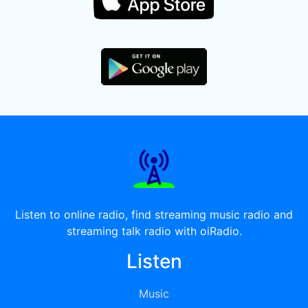
Listen to online radio, find streaming music radio and
streaming talk radio with oiRadio.
Listen
Music