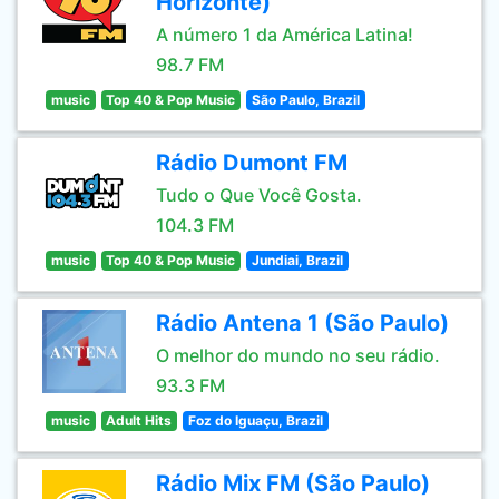
Horizonte)
A número 1 da América Latina!
98.7 FM
music
Top 40 & Pop Music
São Paulo, Brazil
Rádio Dumont FM
Tudo o Que Você Gosta.
104.3 FM
music
Top 40 & Pop Music
Jundiai, Brazil
Rádio Antena 1 (São Paulo)
O melhor do mundo no seu rádio.
93.3 FM
music
Adult Hits
Foz do Iguaçu, Brazil
Rádio Mix FM (São Paulo)