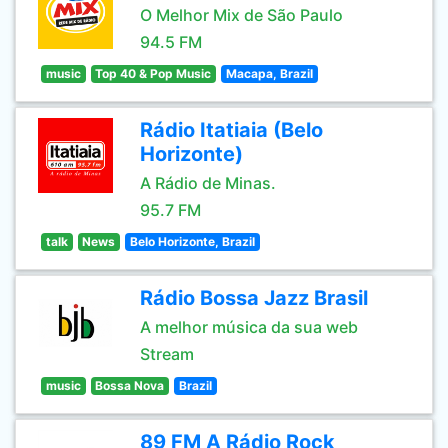
O Melhor Mix de São Paulo
94.5 FM
music
Top 40 & Pop Music
Macapa, Brazil
Rádio Itatiaia (Belo
Horizonte)
A Rádio de Minas.
95.7 FM
talk
News
Belo Horizonte, Brazil
Rádio Bossa Jazz Brasil
A melhor música da sua web
Stream
music
Bossa Nova
Brazil
89 FM A Rádio Rock