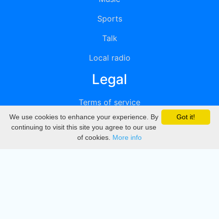
Sports
Talk
Local radio
Legal
Terms of service
We use cookies to enhance your experience. By
Got it!
Privacy
continuing to visit this site you agree to our use
of cookies.
More info
DMCA
Directory
Create station
Update station