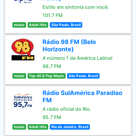
Estilo em sintonia com você.
101.7 FM
music
Adult Hits
São Paulo, Brazil
Rádio 98 FM (Belo
Horizonte)
A número 1 da América Latina!
98.7 FM
music
Top 40 & Pop Music
São Paulo, Brazil
Rádio SulAmérica Paradiso
FM
A rádio oficial do Rio.
95.7 FM
music
Adult Hits
Rio de Janeiro, Brazil