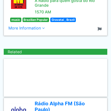
A Rádio para quem gosta do Rio
Grande
1570 AM
music
Brazilian Popular
Gravataí , Brazil
More Information
Related
Rádio Alpha FM (São
Paulo)