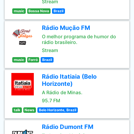
Stream
music
Bossa Nova
Brazil
Rádio Mução FM
O melhor programa de humor do
rádio brasileiro.
Stream
music
Forró
Brazil
Rádio Itatiaia (Belo
Horizonte)
A Rádio de Minas.
95.7 FM
talk
News
Belo Horizonte, Brazil
Rádio Dumont FM