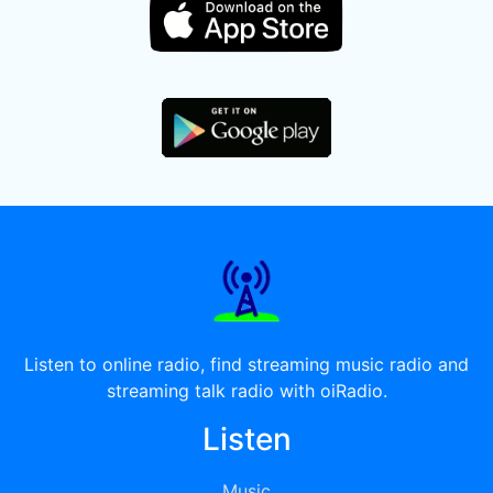
Listen to online radio, find streaming music radio and
streaming talk radio with oiRadio.
Listen
Music