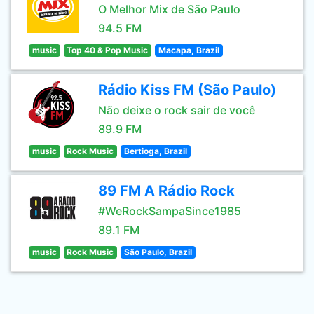
O Melhor Mix de São Paulo
94.5 FM
music
Top 40 & Pop Music
Macapa, Brazil
Rádio Kiss FM (São Paulo)
Não deixe o rock sair de você
89.9 FM
music
Rock Music
Bertioga, Brazil
89 FM A Rádio Rock
#WeRockSampaSince1985
89.1 FM
music
Rock Music
São Paulo, Brazil