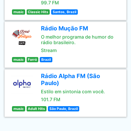
99.7 FM
music
Classic Hits
Santos, Brazil
Rádio Mução FM
O melhor programa de humor do
rádio brasileiro.
Stream
music
Forró
Brazil
Rádio Alpha FM (São
Paulo)
Estilo em sintonia com você.
101.7 FM
music
Adult Hits
São Paulo, Brazil