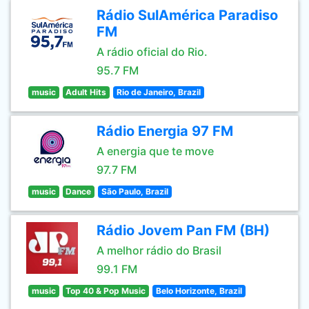
Rádio SulAmérica Paradiso
FM
A rádio oficial do Rio.
95.7 FM
music
Adult Hits
Rio de Janeiro, Brazil
Rádio Energia 97 FM
A energia que te move
97.7 FM
music
Dance
São Paulo, Brazil
Rádio Jovem Pan FM (BH)
A melhor rádio do Brasil
99.1 FM
music
Top 40 & Pop Music
Belo Horizonte, Brazil