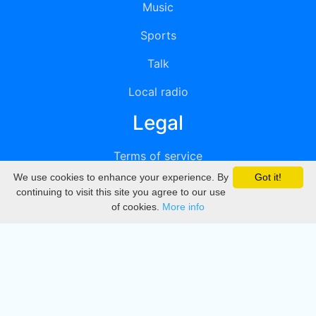
Music
Sports
Talk
Local radio
Legal
Terms of service
We use cookies to enhance your experience. By
Got it!
Privacy
continuing to visit this site you agree to our use
of cookies.
More info
DMCA
Directory
Create station
Update station