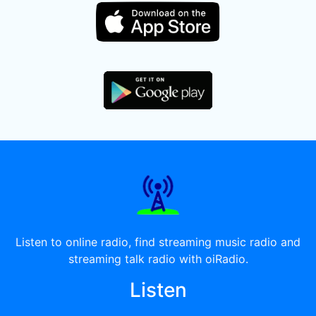
Listen to online radio, find streaming music radio and
streaming talk radio with oiRadio.
Listen