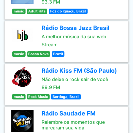
93.3 FM
music
Adult Hits
Foz do Iguaçu, Brazil
Rádio Bossa Jazz Brasil
A melhor música da sua web
Stream
music
Bossa Nova
Brazil
Rádio Kiss FM (São Paulo)
Não deixe o rock sair de você
89.9 FM
music
Rock Music
Bertioga, Brazil
Rádio Saudade FM
Relembre os momentos que
marcaram sua vida