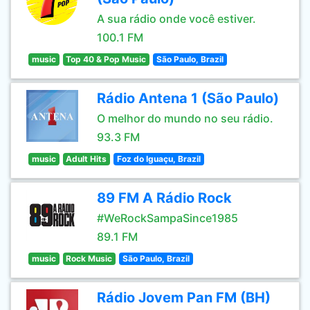
A sua rádio onde você estiver.
100.1 FM
music
Top 40 & Pop Music
São Paulo, Brazil
Rádio Antena 1 (São Paulo)
O melhor do mundo no seu rádio.
93.3 FM
music
Adult Hits
Foz do Iguaçu, Brazil
89 FM A Rádio Rock
#WeRockSampaSince1985
89.1 FM
music
Rock Music
São Paulo, Brazil
Rádio Jovem Pan FM (BH)