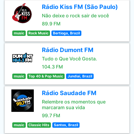
Rádio Kiss FM (São Paulo)
Não deixe o rock sair de você
89.9 FM
music
Rock Music
Bertioga, Brazil
Rádio Dumont FM
Tudo o Que Você Gosta.
104.3 FM
music
Top 40 & Pop Music
Jundiai, Brazil
Rádio Saudade FM
Relembre os momentos que
marcaram sua vida
99.7 FM
music
Classic Hits
Santos, Brazil