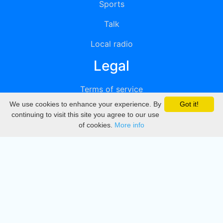
Sports
Talk
Local radio
Legal
Terms of service
We use cookies to enhance your experience. By
Got it!
Privacy
continuing to visit this site you agree to our use
of cookies.
More info
DMCA
Directory
Create station
Update station
Contact us