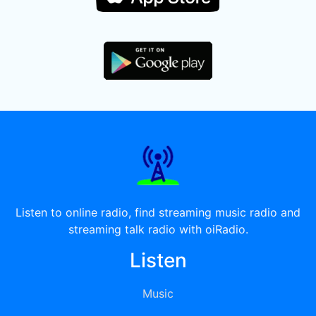
Listen to online radio, find streaming music radio and
streaming talk radio with oiRadio.
Listen
Music