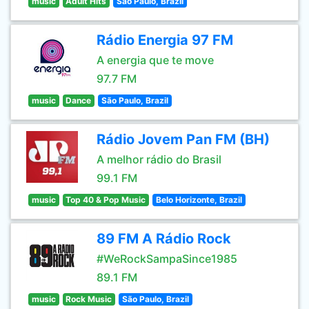
music
Adult Hits
São Paulo, Brazil
Rádio Energia 97 FM
A energia que te move
97.7 FM
music
Dance
São Paulo, Brazil
Rádio Jovem Pan FM (BH)
A melhor rádio do Brasil
99.1 FM
music
Top 40 & Pop Music
Belo Horizonte, Brazil
89 FM A Rádio Rock
#WeRockSampaSince1985
89.1 FM
music
Rock Music
São Paulo, Brazil