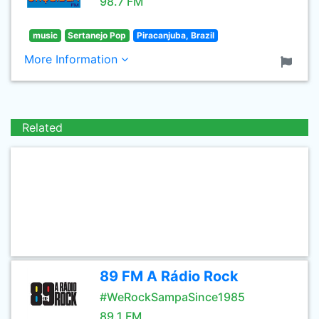
98.7 FM
music
Sertanejo Pop
Piracanjuba, Brazil
More Information
Related
89 FM A Rádio Rock
#WeRockSampaSince1985
89.1 FM