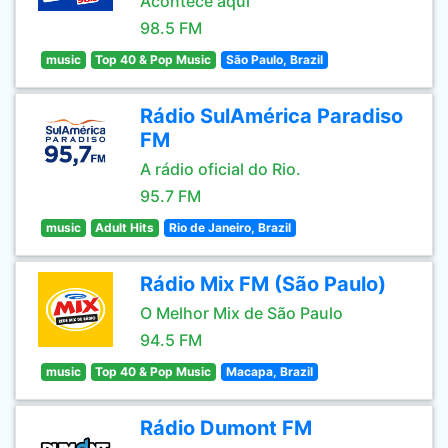
Acontece aqui
98.5 FM
music
Top 40 & Pop Music
São Paulo, Brazil
Rádio SulAmérica Paradiso
FM
A rádio oficial do Rio.
95.7 FM
music
Adult Hits
Rio de Janeiro, Brazil
Rádio Mix FM (São Paulo)
O Melhor Mix de São Paulo
94.5 FM
music
Top 40 & Pop Music
Macapa, Brazil
Rádio Dumont FM