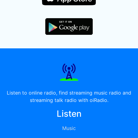
Listen to online radio, find streaming music radio and
streaming talk radio with oiRadio.
Listen
Music