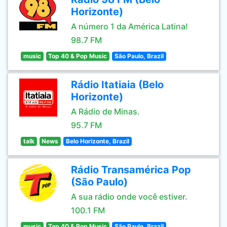
Horizonte)
A número 1 da América Latina!
98.7 FM
music
Top 40 & Pop Music
São Paulo, Brazil
Rádio Itatiaia (Belo
Horizonte)
A Rádio de Minas.
95.7 FM
talk
News
Belo Horizonte, Brazil
Rádio Transamérica Pop
(São Paulo)
A sua rádio onde você estiver.
100.1 FM
music
Top 40 & Pop Music
São Paulo, Brazil