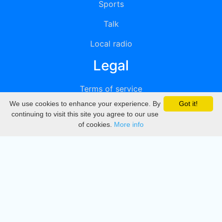
Sports
Talk
Local radio
Legal
Terms of service
We use cookies to enhance your experience. By
Got it!
Privacy
continuing to visit this site you agree to our use
of cookies.
More info
DMCA
Directory
Create station
Update station
Contact us