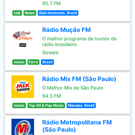
95.7 FM
talk
News
Belo Horizonte, Brazil
Rádio Mução FM
O melhor programa de humor do
rádio brasileiro.
Stream
music
Forró
Brazil
Rádio Mix FM (São Paulo)
O Melhor Mix de São Paulo
94.5 FM
music
Top 40 & Pop Music
Macapa, Brazil
Rádio Metropolitana FM
(São Paulo)