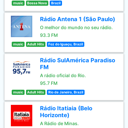
music
Bossa Nova
Brazil
Rádio Antena 1 (São Paulo)
O melhor do mundo no seu rádio.
93.3 FM
music
Adult Hits
Foz do Iguaçu, Brazil
Rádio SulAmérica Paradiso
FM
A rádio oficial do Rio.
95.7 FM
music
Adult Hits
Rio de Janeiro, Brazil
Rádio Itatiaia (Belo
Horizonte)
A Rádio de Minas.