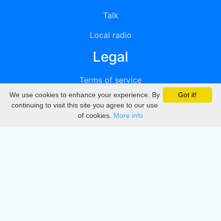
Talk
Local radio
Legal
Terms of service
We use cookies to enhance your experience. By
Got it!
Privacy
continuing to visit this site you agree to our use
of cookies.
More info
DMCA
Directory
Create station
Update station
Contact us