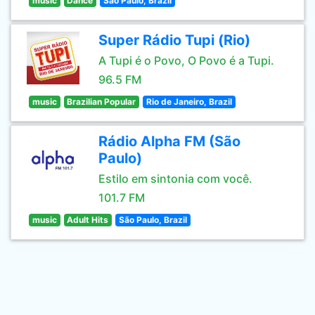
music
Dance
São Paulo, Brazil
Super Rádio Tupi (Rio)
A Tupi é o Povo, O Povo é a Tupi.
96.5 FM
music
Brazilian Popular
Rio de Janeiro, Brazil
Rádio Alpha FM (São
Paulo)
Estilo em sintonia com você.
101.7 FM
music
Adult Hits
São Paulo, Brazil