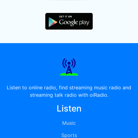
Listen to online radio, find streaming music radio and
streaming talk radio with oiRadio.
Listen
Music
Sports