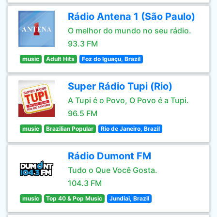
Rádio Antena 1 (São Paulo)
O melhor do mundo no seu rádio.
93.3 FM
music
Adult Hits
Foz do Iguaçu, Brazil
Super Rádio Tupi (Rio)
A Tupi é o Povo, O Povo é a Tupi.
96.5 FM
music
Brazilian Popular
Rio de Janeiro, Brazil
Rádio Dumont FM
Tudo o Que Você Gosta.
104.3 FM
music
Top 40 & Pop Music
Jundiai, Brazil