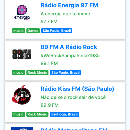
Rádio Energia 97 FM
A energia que te move
97.7 FM
music
Dance
São Paulo, Brazil
89 FM A Rádio Rock
#WeRockSampaSince1985
89.1 FM
music
Rock Music
São Paulo, Brazil
Rádio Kiss FM (São Paulo)
Não deixe o rock sair de você
89.9 FM
music
Rock Music
Bertioga, Brazil