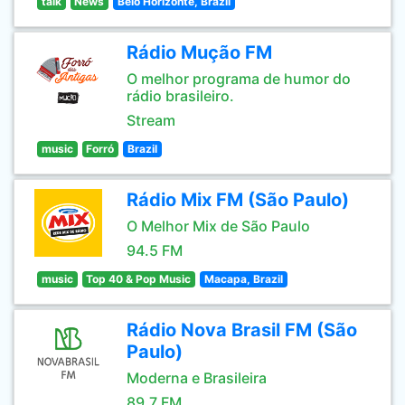
talk
News
Belo Horizonte, Brazil
Rádio Mução FM
O melhor programa de humor do
rádio brasileiro.
Stream
music
Forró
Brazil
Rádio Mix FM (São Paulo)
O Melhor Mix de São Paulo
94.5 FM
music
Top 40 & Pop Music
Macapa, Brazil
Rádio Nova Brasil FM (São
Paulo)
Moderna e Brasileira
89.7 FM