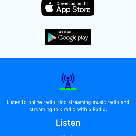
Listen to online radio, find streaming music radio and
streaming talk radio with oiRadio.
Listen