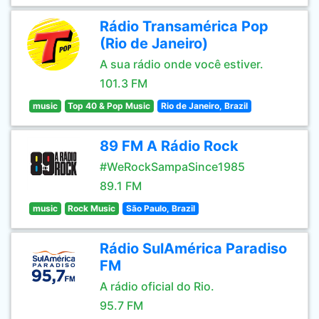
Rádio Transamérica Pop
(Rio de Janeiro)
A sua rádio onde você estiver.
101.3 FM
music
Top 40 & Pop Music
Rio de Janeiro, Brazil
89 FM A Rádio Rock
#WeRockSampaSince1985
89.1 FM
music
Rock Music
São Paulo, Brazil
Rádio SulAmérica Paradiso
FM
A rádio oficial do Rio.
95.7 FM