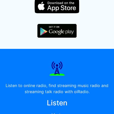
Listen to online radio, find streaming music radio and
streaming talk radio with oiRadio.
Listen