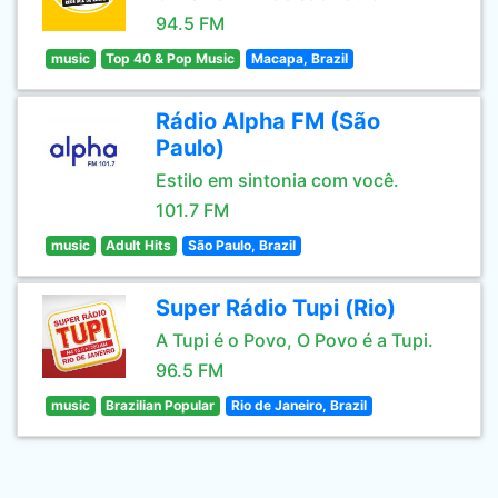
94.5 FM
music
Top 40 & Pop Music
Macapa, Brazil
Rádio Alpha FM (São
Paulo)
Estilo em sintonia com você.
101.7 FM
music
Adult Hits
São Paulo, Brazil
Super Rádio Tupi (Rio)
A Tupi é o Povo, O Povo é a Tupi.
96.5 FM
music
Brazilian Popular
Rio de Janeiro, Brazil