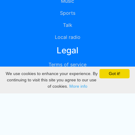
Music
Sports
Talk
Local radio
Legal
Terms of service
We use cookies to enhance your experience. By
Got it!
Privacy
continuing to visit this site you agree to our use
of cookies.
More info
DMCA
Directory
Create station
Update station