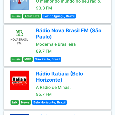
O melhor do mundo no seu rádio.
93.3 FM
music
Adult Hits
Foz do Iguaçu, Brazil
Rádio Nova Brasil FM (São
Paulo)
Moderna e Brasileira
89.7 FM
music
MPB
São Paulo, Brazil
Rádio Itatiaia (Belo
Horizonte)
A Rádio de Minas.
95.7 FM
talk
News
Belo Horizonte, Brazil