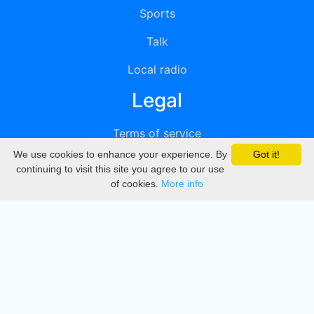
Sports
Talk
Local radio
Legal
Terms of service
We use cookies to enhance your experience. By
Got it!
Privacy
continuing to visit this site you agree to our use
of cookies.
More info
DMCA
Directory
Create station
Update station
Contact us