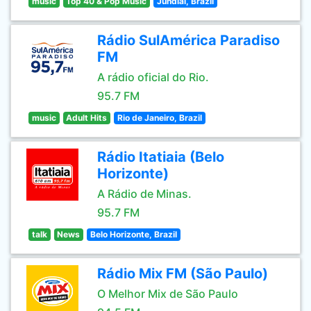
music
Top 40 & Pop Music
Jundiai, Brazil
Rádio SulAmérica Paradiso
FM
A rádio oficial do Rio.
95.7 FM
music
Adult Hits
Rio de Janeiro, Brazil
Rádio Itatiaia (Belo
Horizonte)
A Rádio de Minas.
95.7 FM
talk
News
Belo Horizonte, Brazil
Rádio Mix FM (São Paulo)
O Melhor Mix de São Paulo