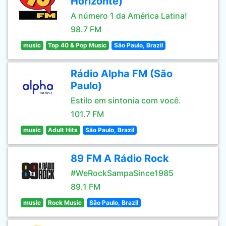
Horizonte)
A número 1 da América Latina!
98.7 FM
music
Top 40 & Pop Music
São Paulo, Brazil
Rádio Alpha FM (São
Paulo)
Estilo em sintonia com você.
101.7 FM
music
Adult Hits
São Paulo, Brazil
89 FM A Rádio Rock
#WeRockSampaSince1985
89.1 FM
music
Rock Music
São Paulo, Brazil