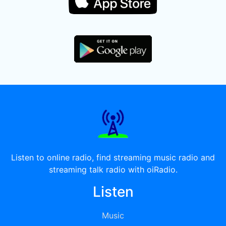
Listen to online radio, find streaming music radio and
streaming talk radio with oiRadio.
Listen
Music