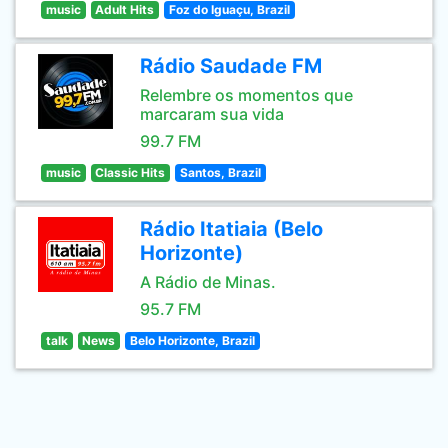
music
Adult Hits
Foz do Iguaçu, Brazil
Rádio Saudade FM
Relembre os momentos que
marcaram sua vida
99.7 FM
music
Classic Hits
Santos, Brazil
Rádio Itatiaia (Belo
Horizonte)
A Rádio de Minas.
95.7 FM
talk
News
Belo Horizonte, Brazil