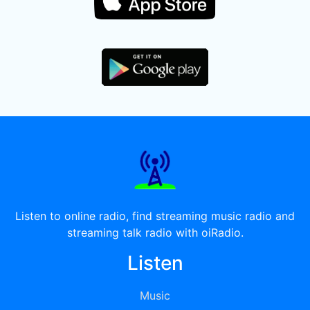
Listen to online radio, find streaming music radio and
streaming talk radio with oiRadio.
Listen
Music