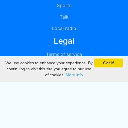
Sports
Talk
Local radio
Legal
Terms of service
We use cookies to enhance your experience. By
Got it!
Privacy
continuing to visit this site you agree to our use
of cookies.
More info
DMCA
Directory
Create station
Update station
Contact us