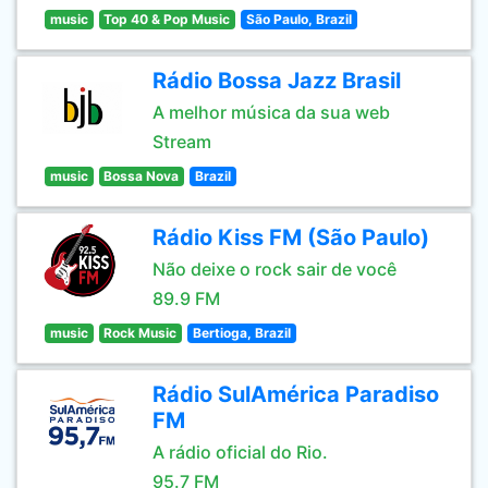
music
Top 40 & Pop Music
São Paulo, Brazil
Rádio Bossa Jazz Brasil
A melhor música da sua web
Stream
music
Bossa Nova
Brazil
Rádio Kiss FM (São Paulo)
Não deixe o rock sair de você
89.9 FM
music
Rock Music
Bertioga, Brazil
Rádio SulAmérica Paradiso
FM
A rádio oficial do Rio.
95.7 FM