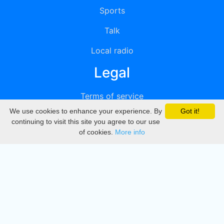
Sports
Talk
Local radio
Legal
Terms of service
We use cookies to enhance your experience. By
Got it!
Privacy
continuing to visit this site you agree to our use
of cookies.
More info
DMCA
Directory
Create station
Update station
Contact us