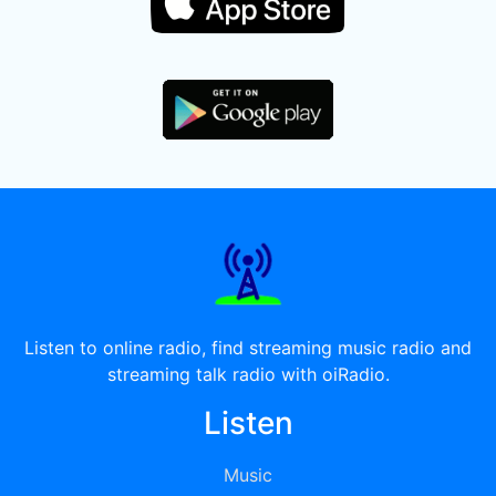
Listen to online radio, find streaming music radio and
streaming talk radio with oiRadio.
Listen
Music