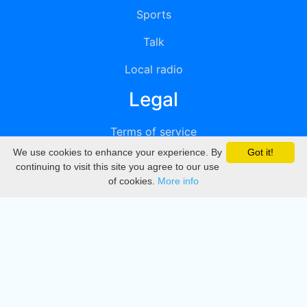
Sports
Talk
Local radio
Legal
Terms of service
We use cookies to enhance your experience. By
Got it!
Privacy
continuing to visit this site you agree to our use
of cookies.
More info
DMCA
Directory
Create station
Update station
Contact us