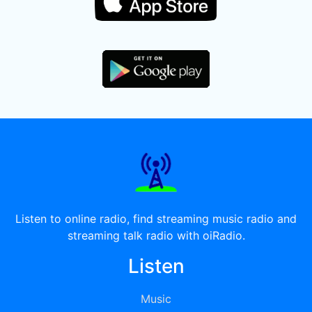
Listen to online radio, find streaming music radio and
streaming talk radio with oiRadio.
Listen
Music