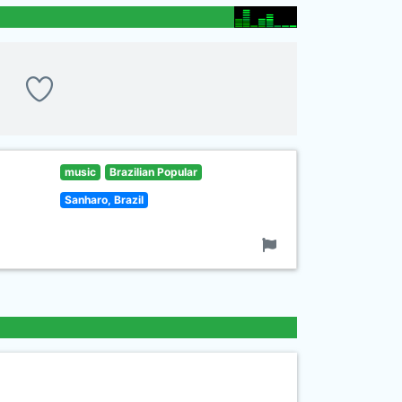
music
Brazilian Popular
Sanharo, Brazil