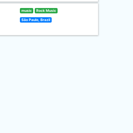
music
Rock Music
São Paulo, Brazil