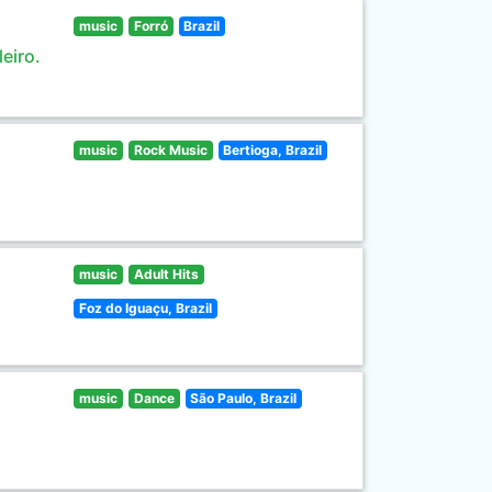
music
Forró
Brazil
eiro.
music
Rock Music
Bertioga, Brazil
music
Adult Hits
Foz do Iguaçu, Brazil
music
Dance
São Paulo, Brazil