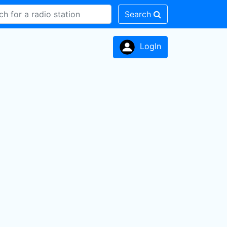
Search
LogIn