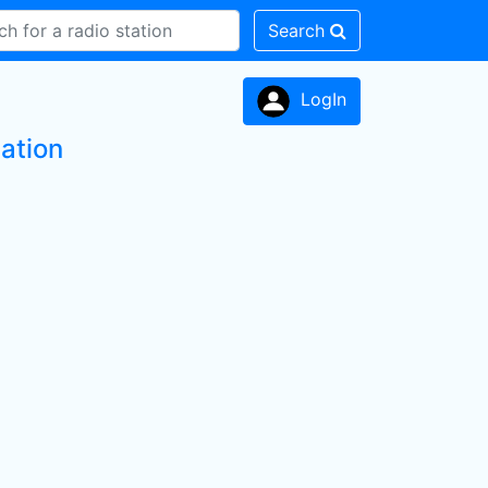
Search
LogIn
tation