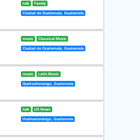
talk
Family
Ciudad de Guatemala, Guatemala
music
Classical Music
Ciudad de Guatemala, Guatemala
music
Latin Music
Quetzaltenango, Guatemala
talk
US News
Huehuetenango, Guatemala