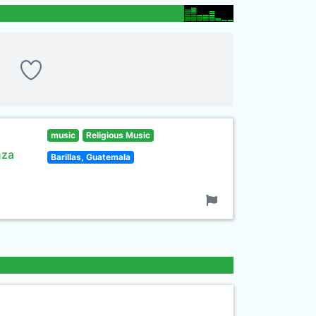
music
Religious Music
nza
Barillas, Guatemala