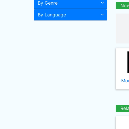
By Genre
Now
By Language
Mor
Rel