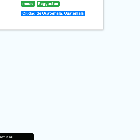
music
Reggaeton
Ciudad de Guatemala, Guatemala