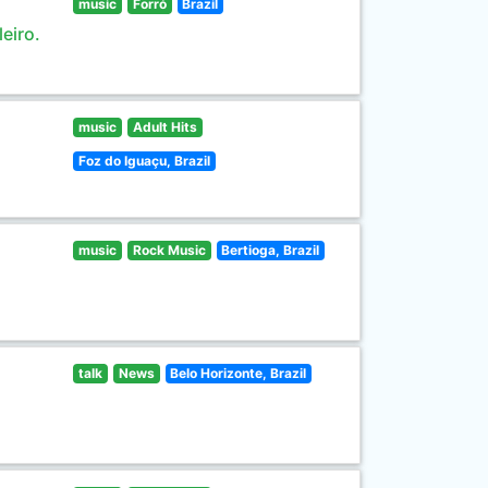
music
Forró
Brazil
eiro.
music
Adult Hits
Foz do Iguaçu, Brazil
music
Rock Music
Bertioga, Brazil
talk
News
Belo Horizonte, Brazil