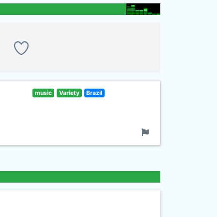
music
Variety
Brazil