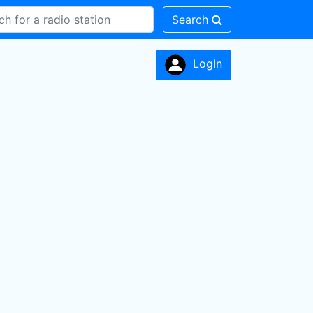
Search
LogIn