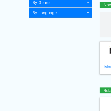
By Genre
Now
By Language
Mor
Rel