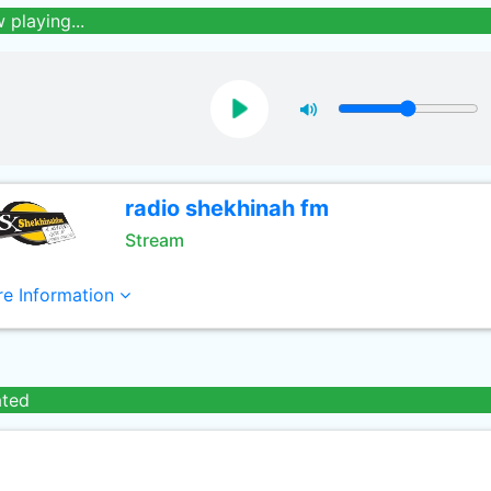
 playing...
radio shekhinah fm
Stream
e Information
ated