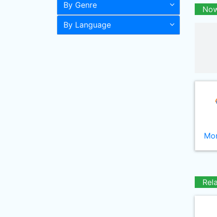
By Genre
Now
By Language
Mor
Rel