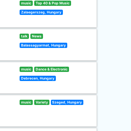
music
Top 40 & Pop Music
Zalaegerszeg, Hungary
talk
News
Balassagyarmat, Hungary
music
Dance & Electronic
Debrecen, Hungary
music
Variety
Szeged, Hungary