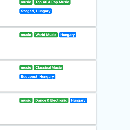
music
Top 40 & Pop Music
Szeged, Hungary
music
World Music
Hungary
music
Classical Music
Budapest, Hungary
music
Dance & Electronic
Hungary