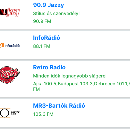
90.9 Jazzy
Stílus és szenvedély!
90.9 FM
InfoRádió
88.1 FM
Retro Radio
Minden idők legnagyobb slágerei
Ajka 100.5,Budapest 103.3,Debrecen 101.1,
FM
MR3-Bartók Rádió
105.3 FM