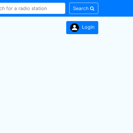
Search
LogIn