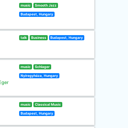
music
Smooth Jazz
Budapest, Hungary
talk
Business
Budapest, Hungary
music
Schlager
Nyíregyháza, Hungary
Eger
music
Classical Music
Budapest, Hungary