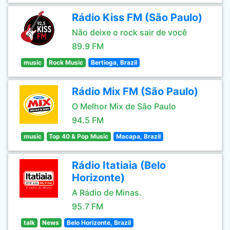
Rádio Kiss FM (São Paulo)
Não deixe o rock sair de você
89.9 FM
music
Rock Music
Bertioga, Brazil
Rádio Mix FM (São Paulo)
O Melhor Mix de São Paulo
94.5 FM
music
Top 40 & Pop Music
Macapa, Brazil
Rádio Itatiaia (Belo
Horizonte)
A Rádio de Minas.
95.7 FM
talk
News
Belo Horizonte, Brazil