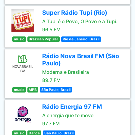
Super Rádio Tupi (Rio)
A Tupi é o Povo, O Povo é a Tupi.
96.5 FM
music
Brazilian Popular
Rio de Janeiro, Brazil
Rádio Nova Brasil FM (São
Paulo)
Moderna e Brasileira
89.7 FM
music
MPB
São Paulo, Brazil
Rádio Energia 97 FM
A energia que te move
97.7 FM
music
Dance
São Paulo, Brazil