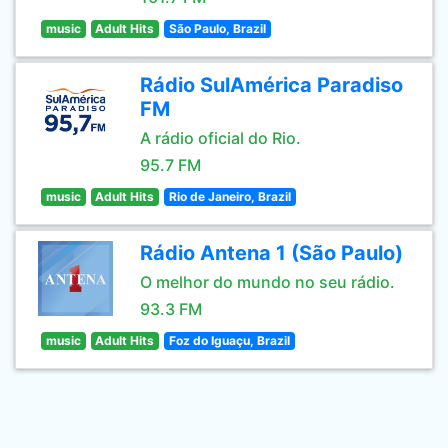
music
Adult Hits
São Paulo, Brazil
Rádio SulAmérica Paradiso
FM
A rádio oficial do Rio.
95.7 FM
music
Adult Hits
Rio de Janeiro, Brazil
Rádio Antena 1 (São Paulo)
O melhor do mundo no seu rádio.
93.3 FM
music
Adult Hits
Foz do Iguaçu, Brazil