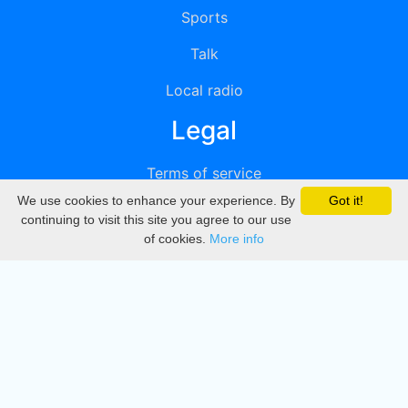
Sports
Talk
Local radio
Legal
Terms of service
We use cookies to enhance your experience. By
Got it!
Privacy
continuing to visit this site you agree to our use
of cookies.
More info
DMCA
Directory
Create station
Update station
Contact us