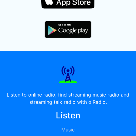
Listen to online radio, find streaming music radio and
streaming talk radio with oiRadio.
Listen
Music