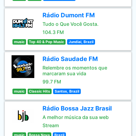
Rádio Dumont FM
Tudo o Que Você Gosta.
104.3 FM
music
Top 40 & Pop Music
Jundiai, Brazil
Rádio Saudade FM
Relembre os momentos que
marcaram sua vida
99.7 FM
music
Classic Hits
Santos, Brazil
Rádio Bossa Jazz Brasil
A melhor música da sua web
Stream
music
Bossa Nova
Brazil