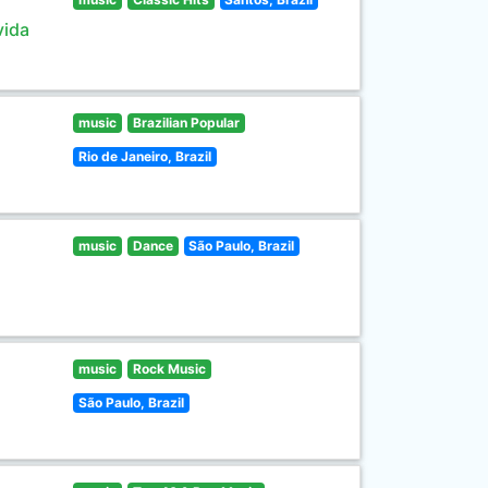
vida
music
Brazilian Popular
Rio de Janeiro, Brazil
music
Dance
São Paulo, Brazil
music
Rock Music
São Paulo, Brazil