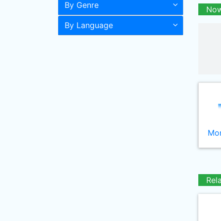
By Genre
Now
By Language
Mor
Rel