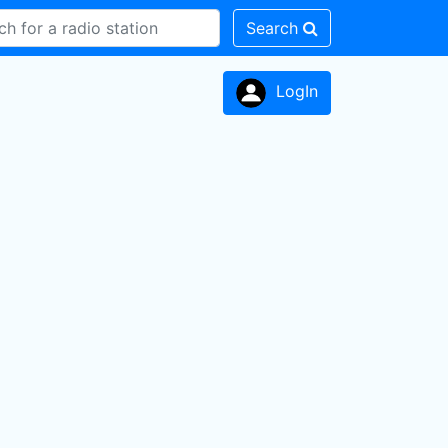
Search
LogIn