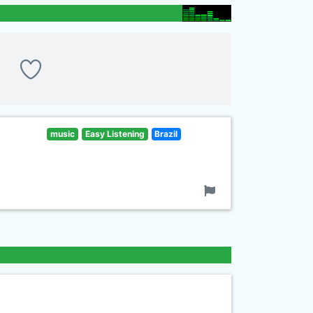
music
Easy Listening
Brazil