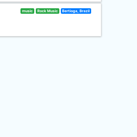
music
Rock Music
Bertioga, Brazil