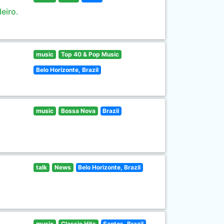
eiro.
music
Top 40 & Pop Music
Belo Horizonte, Brazil
music
Bossa Nova
Brazil
talk
News
Belo Horizonte, Brazil
music
Classic Hits
Santos, Brazil