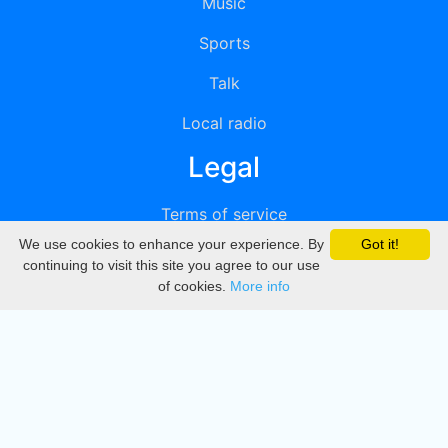
Music
Sports
Talk
Local radio
Legal
Terms of service
We use cookies to enhance your experience. By
Got it!
Privacy
continuing to visit this site you agree to our use
of cookies.
More info
DMCA
Directory
Create station
Update station