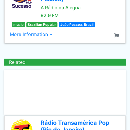
A Rádio da Alegria.
92.9 FM
music
Brazilian Popular
João Pessoa, Brazil
More Information
Related
Rádio Transamérica Pop
(Rio de Janeiro)