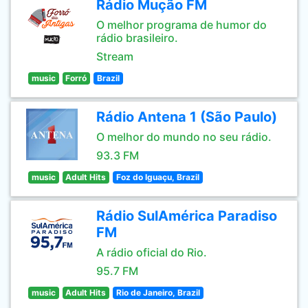
Rádio Mução FM
O melhor programa de humor do
rádio brasileiro.
Stream
music
Forró
Brazil
Rádio Antena 1 (São Paulo)
O melhor do mundo no seu rádio.
93.3 FM
music
Adult Hits
Foz do Iguaçu, Brazil
Rádio SulAmérica Paradiso
FM
A rádio oficial do Rio.
95.7 FM
music
Adult Hits
Rio de Janeiro, Brazil