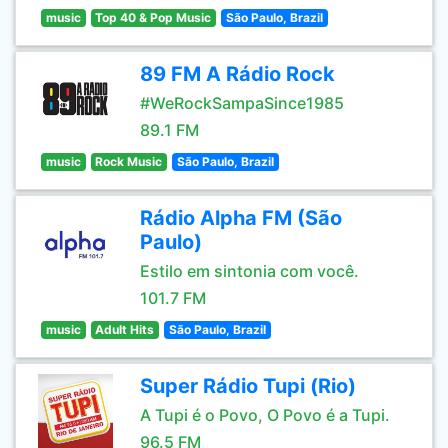
music
Top 40 & Pop Music
São Paulo, Brazil
89 FM A Rádio Rock
#WeRockSampaSince1985
89.1 FM
music
Rock Music
São Paulo, Brazil
Rádio Alpha FM (São
Paulo)
Estilo em sintonia com você.
101.7 FM
music
Adult Hits
São Paulo, Brazil
Super Rádio Tupi (Rio)
A Tupi é o Povo, O Povo é a Tupi.
96.5 FM