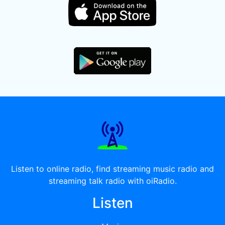
Listen to online radio, find streaming music radio and
streaming talk radio with oiRadio.
Listen