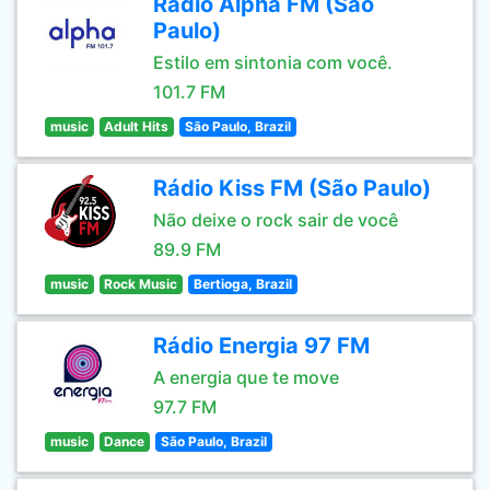
Rádio Alpha FM (São
Paulo)
Estilo em sintonia com você.
101.7 FM
music
Adult Hits
São Paulo, Brazil
Rádio Kiss FM (São Paulo)
Não deixe o rock sair de você
89.9 FM
music
Rock Music
Bertioga, Brazil
Rádio Energia 97 FM
A energia que te move
97.7 FM
music
Dance
São Paulo, Brazil