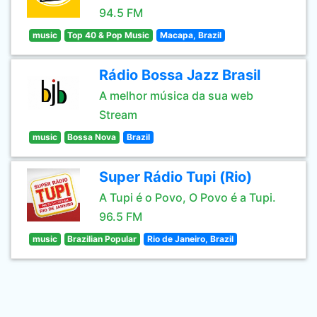
94.5 FM
music
Top 40 & Pop Music
Macapa, Brazil
Rádio Bossa Jazz Brasil
A melhor música da sua web
Stream
music
Bossa Nova
Brazil
Super Rádio Tupi (Rio)
A Tupi é o Povo, O Povo é a Tupi.
96.5 FM
music
Brazilian Popular
Rio de Janeiro, Brazil