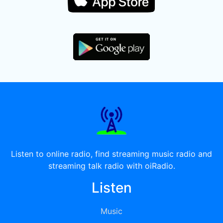
Listen to online radio, find streaming music radio and
streaming talk radio with oiRadio.
Listen
Music