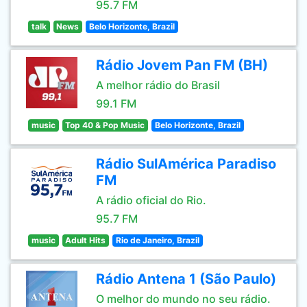
95.7 FM
talk
News
Belo Horizonte, Brazil
Rádio Jovem Pan FM (BH)
A melhor rádio do Brasil
99.1 FM
music
Top 40 & Pop Music
Belo Horizonte, Brazil
Rádio SulAmérica Paradiso
FM
A rádio oficial do Rio.
95.7 FM
music
Adult Hits
Rio de Janeiro, Brazil
Rádio Antena 1 (São Paulo)
O melhor do mundo no seu rádio.