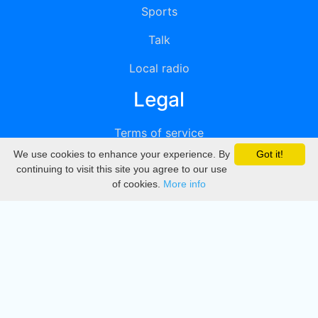
Sports
Talk
Local radio
Legal
Terms of service
We use cookies to enhance your experience. By
Got it!
Privacy
continuing to visit this site you agree to our use
of cookies.
More info
DMCA
Directory
Create station
Update station
Contact us