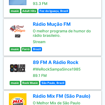
93.3 FM
music
Adult Hits
Foz do Iguaçu, Brazil
Rádio Mução FM
O melhor programa de humor do
rádio brasileiro.
Stream
music
Forró
Brazil
89 FM A Rádio Rock
#WeRockSampaSince1985
89.1 FM
music
Rock Music
São Paulo, Brazil
Rádio Mix FM (São Paulo)
O Melhor Mix de São Paulo