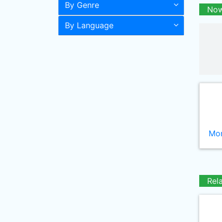
By Genre
Now
By Language
Mor
Rel