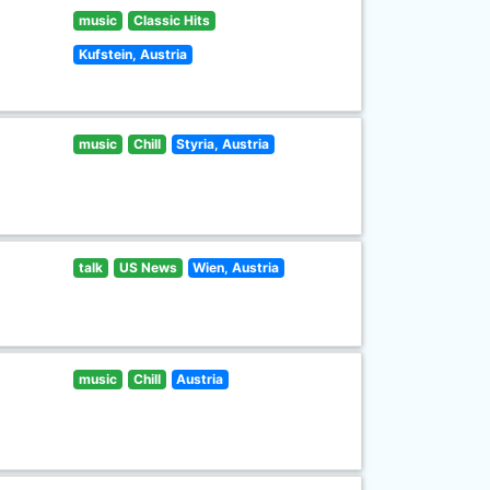
music
Classic Hits
Kufstein, Austria
music
Chill
Styria, Austria
talk
US News
Wien, Austria
music
Chill
Austria