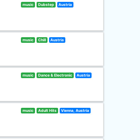
music
Dubstep
Austria
music
Chill
Austria
music
Dance & Electronic
Austria
music
Adult Hits
Vienna, Austria