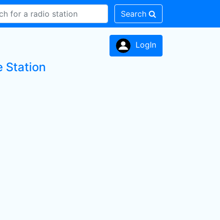
Search
LogIn
e Station