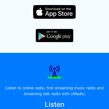
Listen to online radio, find streaming music radio and
streaming talk radio with oiRadio.
Listen