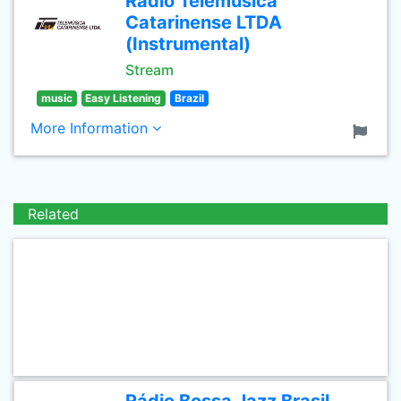
Radio Telemusica
Catarinense LTDA
(Instrumental)
Stream
music
Easy Listening
Brazil
More Information
Related