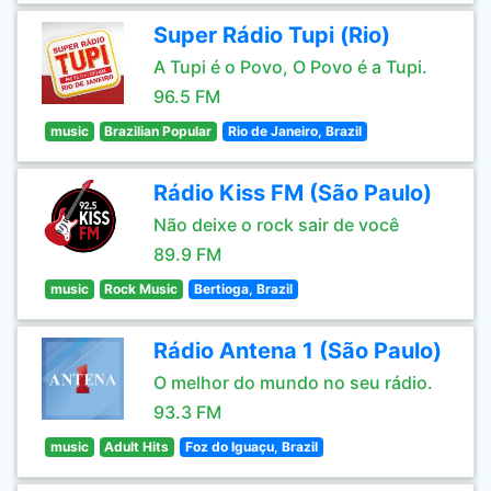
Super Rádio Tupi (Rio)
A Tupi é o Povo, O Povo é a Tupi.
96.5 FM
music
Brazilian Popular
Rio de Janeiro, Brazil
Rádio Kiss FM (São Paulo)
Não deixe o rock sair de você
89.9 FM
music
Rock Music
Bertioga, Brazil
Rádio Antena 1 (São Paulo)
O melhor do mundo no seu rádio.
93.3 FM
music
Adult Hits
Foz do Iguaçu, Brazil