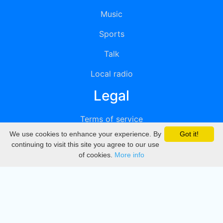
Music
Sports
Talk
Local radio
Legal
Terms of service
We use cookies to enhance your experience. By
Got it!
Privacy
continuing to visit this site you agree to our use
of cookies.
More info
DMCA
Directory
Create station