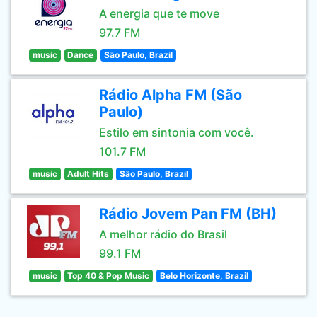
A energia que te move
97.7 FM
music
Dance
São Paulo, Brazil
Rádio Alpha FM (São
Paulo)
Estilo em sintonia com você.
101.7 FM
music
Adult Hits
São Paulo, Brazil
Rádio Jovem Pan FM (BH)
A melhor rádio do Brasil
99.1 FM
music
Top 40 & Pop Music
Belo Horizonte, Brazil