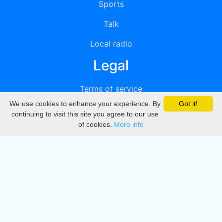
Sports
Talk
Local radio
Legal
Terms of service
We use cookies to enhance your experience. By
Got it!
Privacy
continuing to visit this site you agree to our use
of cookies.
More info
DMCA
Directory
Create station
Update station
Contact us