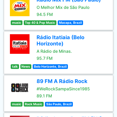
O Melhor Mix de São Paulo
94.5 FM
music
Top 40 & Pop Music
Macapa, Brazil
Rádio Itatiaia (Belo
Horizonte)
A Rádio de Minas.
95.7 FM
talk
News
Belo Horizonte, Brazil
89 FM A Rádio Rock
#WeRockSampaSince1985
89.1 FM
music
Rock Music
São Paulo, Brazil