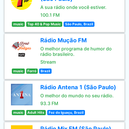
A sua rádio onde você estiver.
100.1 FM
music
Top 40 & Pop Music
São Paulo, Brazil
Rádio Mução FM
O melhor programa de humor do
rádio brasileiro.
Stream
music
Forró
Brazil
Rádio Antena 1 (São Paulo)
O melhor do mundo no seu rádio.
93.3 FM
music
Adult Hits
Foz do Iguaçu, Brazil
Rádio Mix FM (São Paulo)