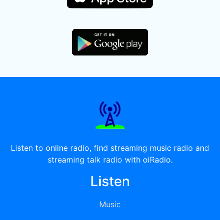
Listen to online radio, find streaming music radio and
streaming talk radio with oiRadio.
Listen
Music