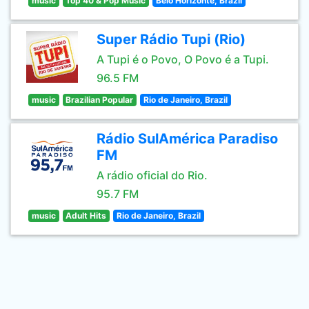
music
Top 40 & Pop Music
Belo Horizonte, Brazil
Super Rádio Tupi (Rio)
A Tupi é o Povo, O Povo é a Tupi.
96.5 FM
music
Brazilian Popular
Rio de Janeiro, Brazil
Rádio SulAmérica Paradiso
FM
A rádio oficial do Rio.
95.7 FM
music
Adult Hits
Rio de Janeiro, Brazil