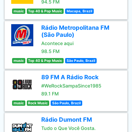
94.5 FM
music
Top 40 & Pop Music
Macapa, Brazil
Rádio Metropolitana FM
(São Paulo)
Acontece aqui
98.5 FM
music
Top 40 & Pop Music
São Paulo, Brazil
89 FM A Rádio Rock
#WeRockSampaSince1985
89.1 FM
music
Rock Music
São Paulo, Brazil
Rádio Dumont FM
Tudo o Que Você Gosta.