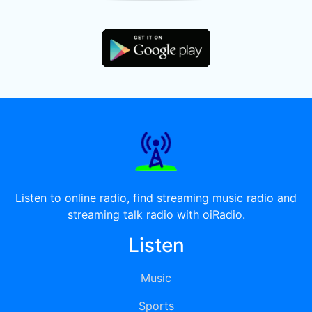
Listen to online radio, find streaming music radio and
streaming talk radio with oiRadio.
Listen
Music
Sports