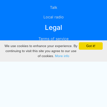
Talk
Local radio
Legal
Terms of service
We use cookies to enhance your experience. By
Got it!
Privacy
continuing to visit this site you agree to our use
of cookies.
More info
DMCA
Directory
Create station
Update station
Contact us