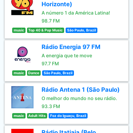
Horizonte)
A número 1 da América Latina!
98.7 FM
music
Top 40 & Pop Music
São Paulo, Brazil
Rádio Energia 97 FM
A energia que te move
97.7 FM
music
Dance
São Paulo, Brazil
Rádio Antena 1 (São Paulo)
O melhor do mundo no seu rádio.
93.3 FM
music
Adult Hits
Foz do Iguaçu, Brazil
Rádio Itatiaia (Belo