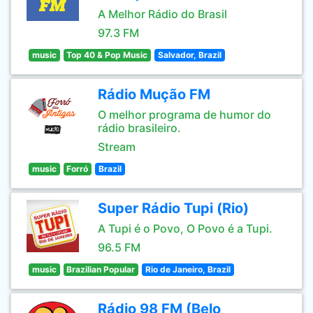
A Melhor Rádio do Brasil
97.3 FM
music
Top 40 & Pop Music
Salvador, Brazil
Rádio Mução FM
O melhor programa de humor do
rádio brasileiro.
Stream
music
Forró
Brazil
Super Rádio Tupi (Rio)
A Tupi é o Povo, O Povo é a Tupi.
96.5 FM
music
Brazilian Popular
Rio de Janeiro, Brazil
Rádio 98 FM (Belo