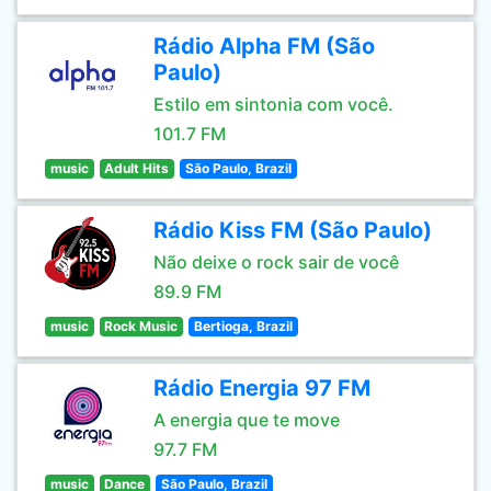
Rádio Alpha FM (São
Paulo)
Estilo em sintonia com você.
101.7 FM
music
Adult Hits
São Paulo, Brazil
Rádio Kiss FM (São Paulo)
Não deixe o rock sair de você
89.9 FM
music
Rock Music
Bertioga, Brazil
Rádio Energia 97 FM
A energia que te move
97.7 FM
music
Dance
São Paulo, Brazil