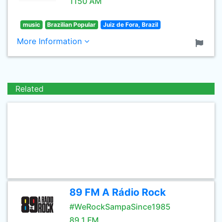
1150 AM
music
Brazilian Popular
Juiz de Fora, Brazil
More Information
Related
89 FM A Rádio Rock
#WeRockSampaSince1985
89.1 FM