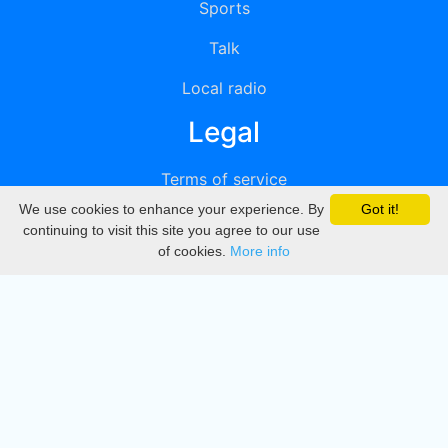
Sports
Talk
Local radio
Legal
Terms of service
We use cookies to enhance your experience. By
Got it!
Privacy
continuing to visit this site you agree to our use
of cookies.
More info
DMCA
Directory
Create station
Update station
Contact us