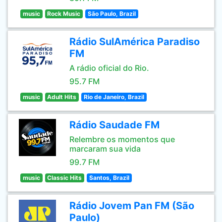
music
Rock Music
São Paulo, Brazil
Rádio SulAmérica Paradiso
FM
A rádio oficial do Rio.
95.7 FM
music
Adult Hits
Rio de Janeiro, Brazil
Rádio Saudade FM
Relembre os momentos que
marcaram sua vida
99.7 FM
music
Classic Hits
Santos, Brazil
Rádio Jovem Pan FM (São
Paulo)