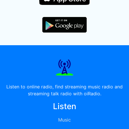
Listen to online radio, find streaming music radio and
streaming talk radio with oiRadio.
Listen
Music