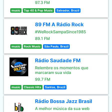
97.3 FM
music
Top 40 & Pop Music
Salvador, Brazil
89 FM A Rádio Rock
#WeRockSampaSince1985
89.1 FM
music
Rock Music
São Paulo, Brazil
Rádio Saudade FM
Relembre os momentos que
marcaram sua vida
99.7 FM
music
Classic Hits
Santos, Brazil
Rádio Bossa Jazz Brasil
A melhor música da sua web