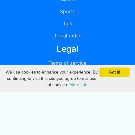
Sports
Talk
Local radio
Legal
Terms of service
We use cookies to enhance your experience. By
Got it!
Privacy
continuing to visit this site you agree to our use
of cookies.
More info
DMCA
Directory
Create station
Update station