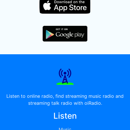
Listen to online radio, find streaming music radio and
streaming talk radio with oiRadio.
Listen
Music