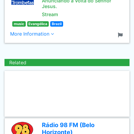
Anunciando a Volta do Senhor
Jesus.
Stream
music
Evangélica
Brazil
More Information
Related
Rádio 98 FM (Belo
Horizonte)