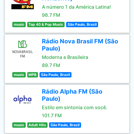
A número 1 da América Latina!
98.7 FM
music
Top 40 & Pop Music
São Paulo, Brazil
Rádio Nova Brasil FM (São
Paulo)
Moderna e Brasileira
89.7 FM
music
MPB
São Paulo, Brazil
Rádio Alpha FM (São
Paulo)
Estilo em sintonia com você.
101.7 FM
music
Adult Hits
São Paulo, Brazil