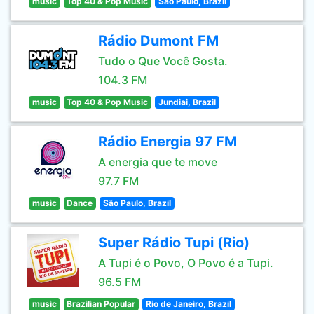
music
Top 40 & Pop Music
São Paulo, Brazil
Rádio Dumont FM
Tudo o Que Você Gosta.
104.3 FM
music
Top 40 & Pop Music
Jundiai, Brazil
Rádio Energia 97 FM
A energia que te move
97.7 FM
music
Dance
São Paulo, Brazil
Super Rádio Tupi (Rio)
A Tupi é o Povo, O Povo é a Tupi.
96.5 FM
music
Brazilian Popular
Rio de Janeiro, Brazil