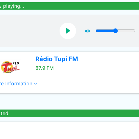
 playing...
Rádio Tupi FM
87.9 FM
e Information
ated