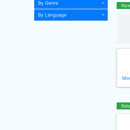
By Genre
Now
By Language
Mor
Rel