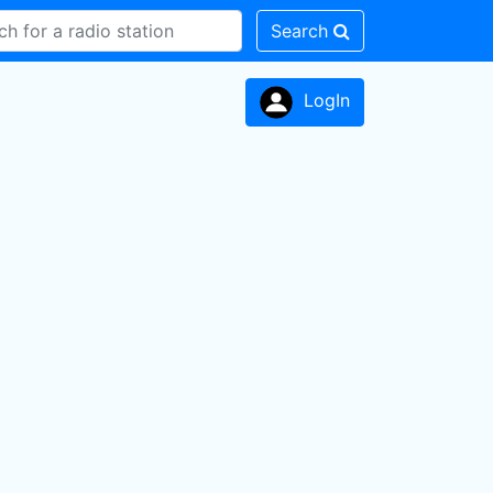
Search
LogIn