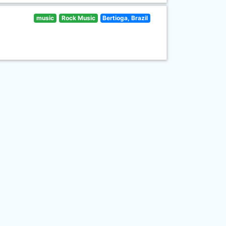
music
Rock Music
Bertioga, Brazil