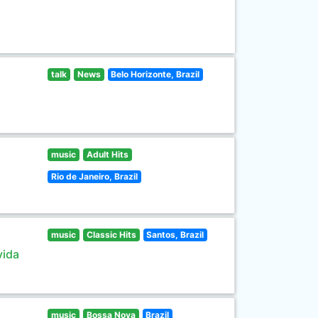
talk
News
Belo Horizonte, Brazil
music
Adult Hits
Rio de Janeiro, Brazil
music
Classic Hits
Santos, Brazil
vida
music
Bossa Nova
Brazil