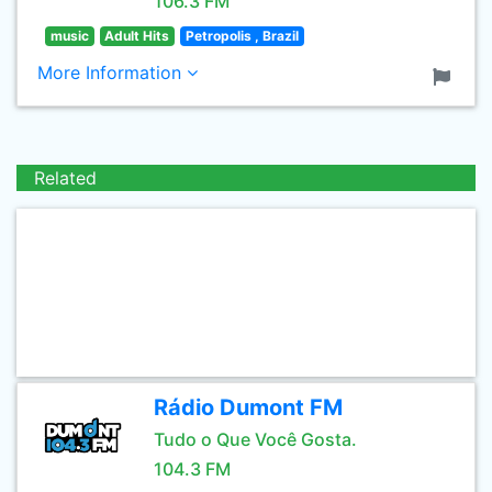
106.3 FM
music
Adult Hits
Petropolis , Brazil
More Information
Related
Rádio Dumont FM
Tudo o Que Você Gosta.
104.3 FM