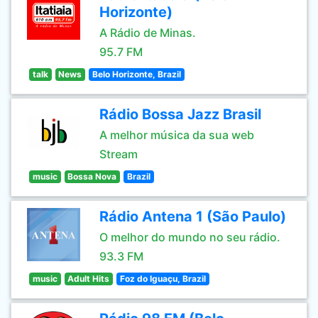
Horizonte)
A Rádio de Minas.
95.7 FM
talk
News
Belo Horizonte, Brazil
Rádio Bossa Jazz Brasil
A melhor música da sua web
Stream
music
Bossa Nova
Brazil
Rádio Antena 1 (São Paulo)
O melhor do mundo no seu rádio.
93.3 FM
music
Adult Hits
Foz do Iguaçu, Brazil