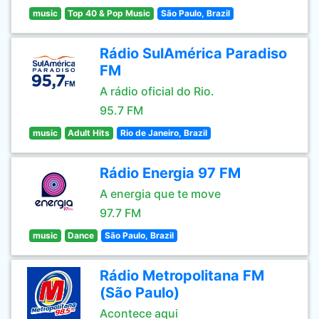
music
Top 40 & Pop Music
São Paulo, Brazil
Rádio SulAmérica Paradiso
FM
A rádio oficial do Rio.
95.7 FM
music
Adult Hits
Rio de Janeiro, Brazil
Rádio Energia 97 FM
A energia que te move
97.7 FM
music
Dance
São Paulo, Brazil
Rádio Metropolitana FM
(São Paulo)
Acontece aqui