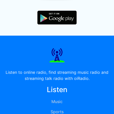
Listen to online radio, find streaming music radio and
streaming talk radio with oiRadio.
Listen
Music
Sports