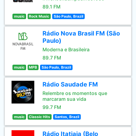
89.1 FM
music
Rock Music
São Paulo, Brazil
Rádio Nova Brasil FM (São
Paulo)
Moderna e Brasileira
89.7 FM
music
MPB
São Paulo, Brazil
Rádio Saudade FM
Relembre os momentos que
marcaram sua vida
99.7 FM
music
Classic Hits
Santos, Brazil
Rádio Itatiaia (Belo