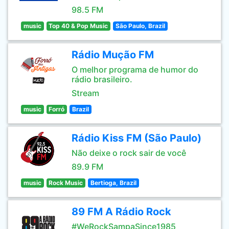
98.5 FM
music
Top 40 & Pop Music
São Paulo, Brazil
Rádio Mução FM
O melhor programa de humor do
rádio brasileiro.
Stream
music
Forró
Brazil
Rádio Kiss FM (São Paulo)
Não deixe o rock sair de você
89.9 FM
music
Rock Music
Bertioga, Brazil
89 FM A Rádio Rock
#WeRockSampaSince1985