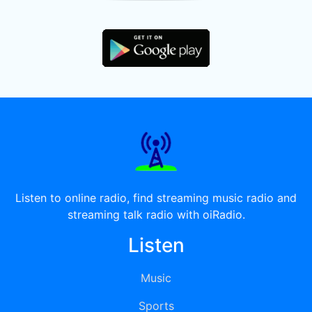
Listen to online radio, find streaming music radio and
streaming talk radio with oiRadio.
Listen
Music
Sports