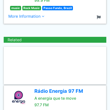
99.9 FM
music
Rock Music
Passo Fundo, Brazil
More Information
Related
Rádio Energia 97 FM
A energia que te move
97.7 FM