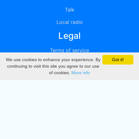
Talk
Local radio
Legal
Terms of service
We use cookies to enhance your experience. By
Got it!
Privacy
continuing to visit this site you agree to our use
of cookies.
More info
DMCA
Directory
Create station
Update station
Contact us