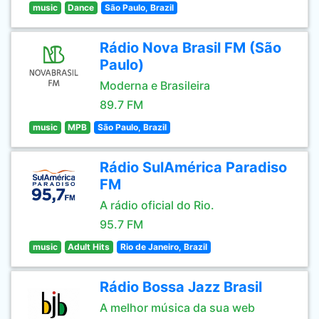
music
Dance
São Paulo, Brazil
Rádio Nova Brasil FM (São
Paulo)
Moderna e Brasileira
89.7 FM
music
MPB
São Paulo, Brazil
Rádio SulAmérica Paradiso
FM
A rádio oficial do Rio.
95.7 FM
music
Adult Hits
Rio de Janeiro, Brazil
Rádio Bossa Jazz Brasil
A melhor música da sua web