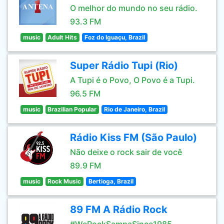
O melhor do mundo no seu rádio.
93.3 FM
music
Adult Hits
Foz do Iguaçu, Brazil
Super Rádio Tupi (Rio)
A Tupi é o Povo, O Povo é a Tupi.
96.5 FM
music
Brazilian Popular
Rio de Janeiro, Brazil
Rádio Kiss FM (São Paulo)
Não deixe o rock sair de você
89.9 FM
music
Rock Music
Bertioga, Brazil
89 FM A Rádio Rock