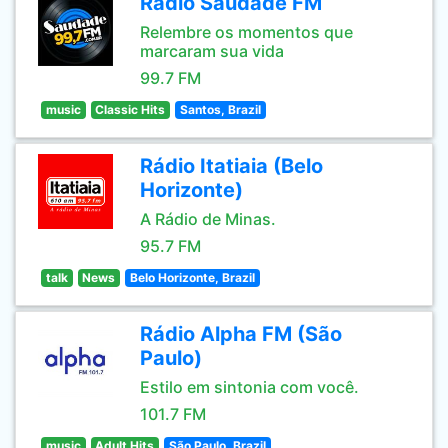
Rádio Saudade FM
Relembre os momentos que
marcaram sua vida
99.7 FM
music
Classic Hits
Santos, Brazil
Rádio Itatiaia (Belo
Horizonte)
A Rádio de Minas.
95.7 FM
talk
News
Belo Horizonte, Brazil
Rádio Alpha FM (São
Paulo)
Estilo em sintonia com você.
101.7 FM
music
Adult Hits
São Paulo, Brazil