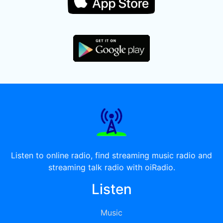
Listen to online radio, find streaming music radio and
streaming talk radio with oiRadio.
Listen
Music