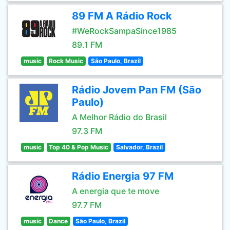
89 FM A Rádio Rock
#WeRockSampaSince1985
89.1 FM
music
Rock Music
São Paulo, Brazil
Rádio Jovem Pan FM (São
Paulo)
A Melhor Rádio do Brasil
97.3 FM
music
Top 40 & Pop Music
Salvador, Brazil
Rádio Energia 97 FM
A energia que te move
97.7 FM
music
Dance
São Paulo, Brazil