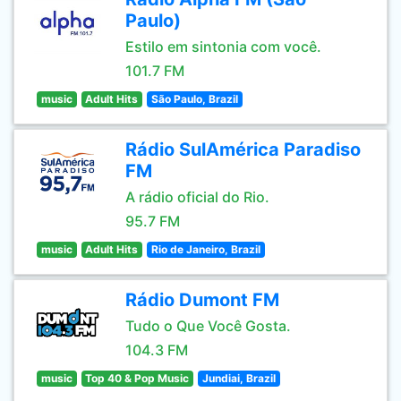
Paulo)
Estilo em sintonia com você.
101.7 FM
music
Adult Hits
São Paulo, Brazil
Rádio SulAmérica Paradiso
FM
A rádio oficial do Rio.
95.7 FM
music
Adult Hits
Rio de Janeiro, Brazil
Rádio Dumont FM
Tudo o Que Você Gosta.
104.3 FM
music
Top 40 & Pop Music
Jundiai, Brazil