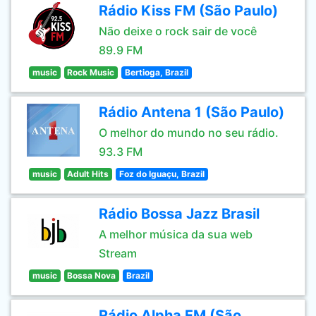
Rádio Kiss FM (São Paulo)
Não deixe o rock sair de você
89.9 FM
music
Rock Music
Bertioga, Brazil
Rádio Antena 1 (São Paulo)
O melhor do mundo no seu rádio.
93.3 FM
music
Adult Hits
Foz do Iguaçu, Brazil
Rádio Bossa Jazz Brasil
A melhor música da sua web
Stream
music
Bossa Nova
Brazil
Rádio Alpha FM (São