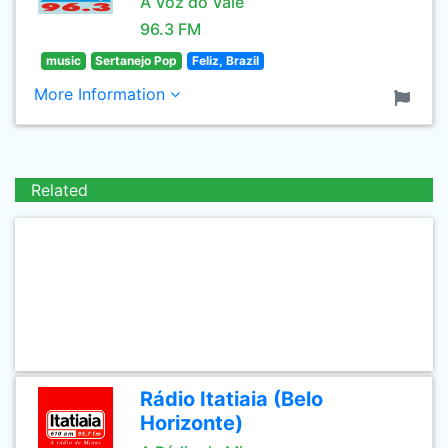
A Voz do Vale
96.3 FM
music
Sertanejo Pop
Feliz, Brazil
More Information
Related
Rádio Itatiaia (Belo
Horizonte)