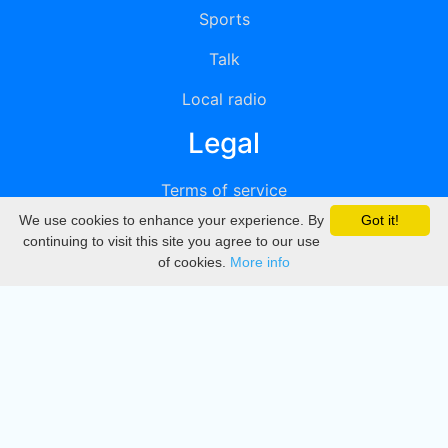
Sports
Talk
Local radio
Legal
Terms of service
We use cookies to enhance your experience. By
Got it!
Privacy
continuing to visit this site you agree to our use
of cookies.
More info
DMCA
Directory
Create station
Update station
Contact us