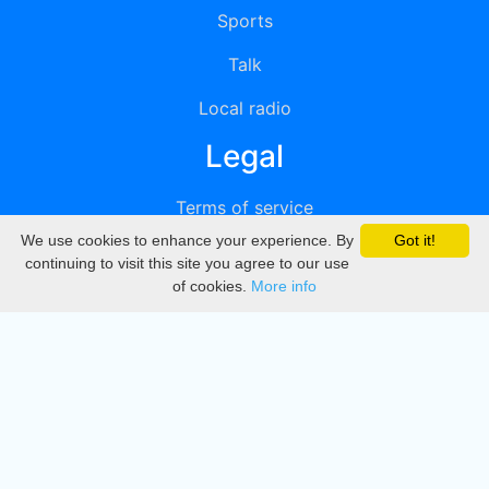
Sports
Talk
Local radio
Legal
Terms of service
We use cookies to enhance your experience. By
Got it!
Privacy
continuing to visit this site you agree to our use
of cookies.
More info
DMCA
Directory
Create station
Update station
Contact us