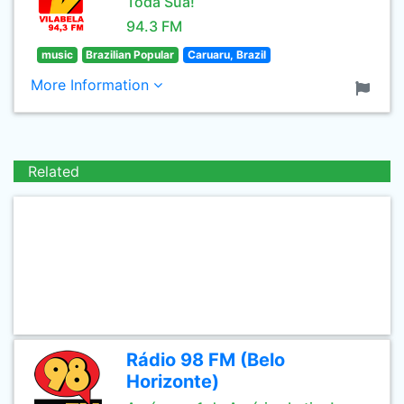
Toda Sua!
94.3 FM
music
Brazilian Popular
Caruaru, Brazil
More Information
Related
Rádio 98 FM (Belo
Horizonte)