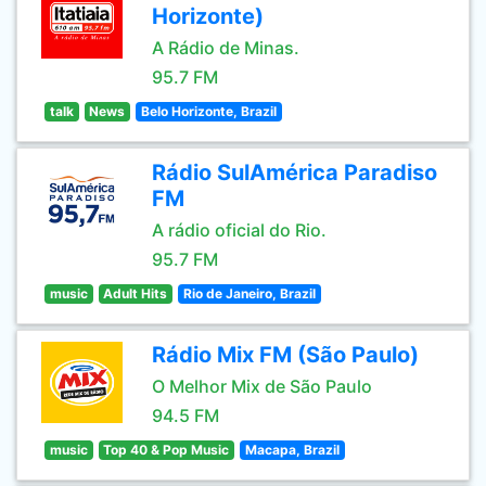
Horizonte)
A Rádio de Minas.
95.7 FM
talk
News
Belo Horizonte, Brazil
Rádio SulAmérica Paradiso
FM
A rádio oficial do Rio.
95.7 FM
music
Adult Hits
Rio de Janeiro, Brazil
Rádio Mix FM (São Paulo)
O Melhor Mix de São Paulo
94.5 FM
music
Top 40 & Pop Music
Macapa, Brazil