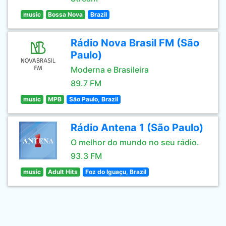
music
Bossa Nova
Brazil
Rádio Nova Brasil FM (São
Paulo)
Moderna e Brasileira
89.7 FM
music
MPB
São Paulo, Brazil
Rádio Antena 1 (São Paulo)
O melhor do mundo no seu rádio.
93.3 FM
music
Adult Hits
Foz do Iguaçu, Brazil