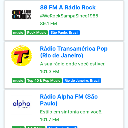
89 FM A Rádio Rock
#WeRockSampaSince1985
89.1 FM
music
Rock Music
São Paulo, Brazil
Rádio Transamérica Pop
(Rio de Janeiro)
A sua rádio onde você estiver.
101.3 FM
music
Top 40 & Pop Music
Rio de Janeiro, Brazil
Rádio Alpha FM (São
Paulo)
Estilo em sintonia com você.
101.7 FM