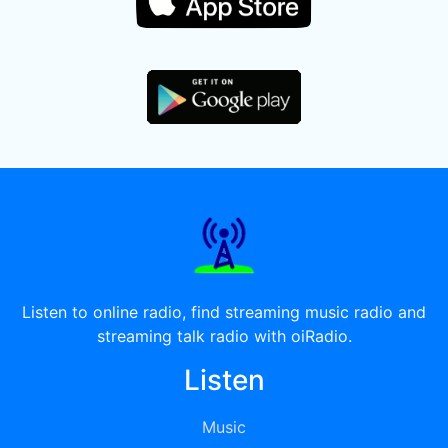
Listen to online radio, find streaming music radio and
streaming talk radio with oiRadio.
Listen
Music