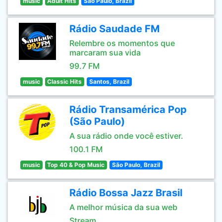
music
Adult Hits
São Paulo, Brazil
Rádio Saudade FM
Relembre os momentos que
marcaram sua vida
99.7 FM
music
Classic Hits
Santos, Brazil
Rádio Transamérica Pop
(São Paulo)
A sua rádio onde você estiver.
100.1 FM
music
Top 40 & Pop Music
São Paulo, Brazil
Rádio Bossa Jazz Brasil
A melhor música da sua web
Stream