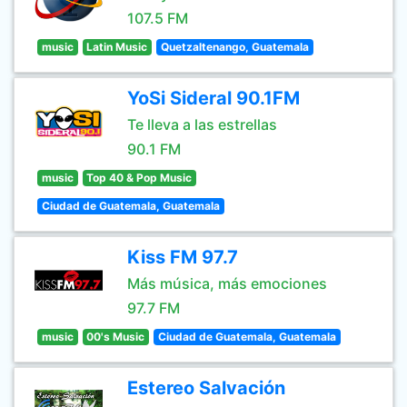
107.5 FM
music
Latin Music
Quetzaltenango, Guatemala
YoSi Sideral 90.1FM
Te lleva a las estrellas
90.1 FM
music
Top 40 & Pop Music
Ciudad de Guatemala, Guatemala
Kiss FM 97.7
Más música, más emociones
97.7 FM
music
00's Music
Ciudad de Guatemala, Guatemala
Estereo Salvación