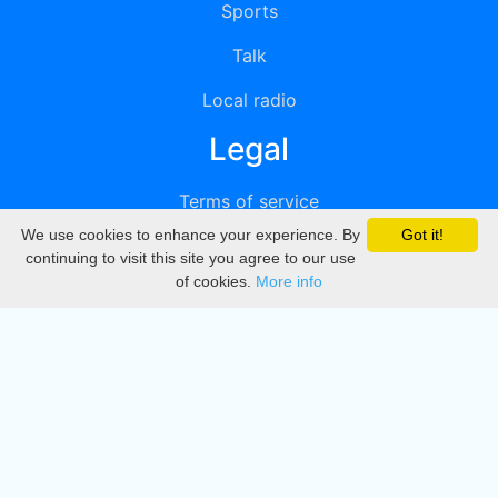
Sports
Talk
Local radio
Legal
Terms of service
We use cookies to enhance your experience. By
Got it!
Privacy
continuing to visit this site you agree to our use
of cookies.
More info
DMCA
Directory
Create station
Update station
Contact us