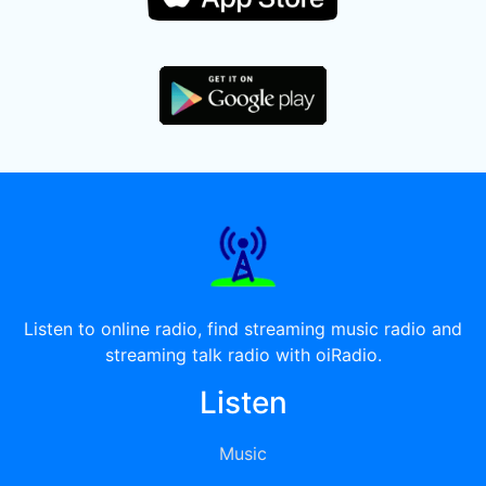
Listen to online radio, find streaming music radio and
streaming talk radio with oiRadio.
Listen
Music