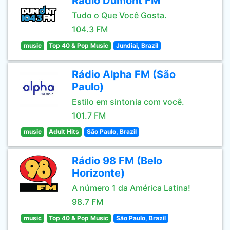
Rádio Dumont FM
Tudo o Que Você Gosta.
104.3 FM
music
Top 40 & Pop Music
Jundiai, Brazil
Rádio Alpha FM (São
Paulo)
Estilo em sintonia com você.
101.7 FM
music
Adult Hits
São Paulo, Brazil
Rádio 98 FM (Belo
Horizonte)
A número 1 da América Latina!
98.7 FM
music
Top 40 & Pop Music
São Paulo, Brazil