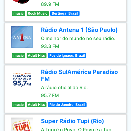
89.9 FM
music
Rock Music
Bertioga, Brazil
Rádio Antena 1 (São Paulo)
O melhor do mundo no seu rádio.
93.3 FM
music
Adult Hits
Foz do Iguaçu, Brazil
Rádio SulAmérica Paradiso
FM
A rádio oficial do Rio.
95.7 FM
music
Adult Hits
Rio de Janeiro, Brazil
Super Rádio Tupi (Rio)
A Tupi é o Povo, O Povo é a Tupi.