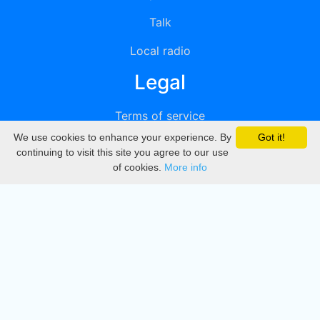
Talk
Local radio
Legal
Terms of service
We use cookies to enhance your experience. By
Got it!
Privacy
continuing to visit this site you agree to our use
of cookies.
More info
DMCA
Directory
Create station
Update station
Contact us