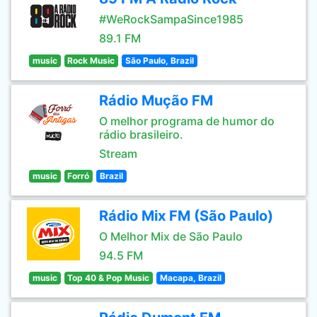
#WeRockSampaSince1985
89.1 FM
music
Rock Music
São Paulo, Brazil
Rádio Mução FM
O melhor programa de humor do
rádio brasileiro.
Stream
music
Forró
Brazil
Rádio Mix FM (São Paulo)
O Melhor Mix de São Paulo
94.5 FM
music
Top 40 & Pop Music
Macapa, Brazil