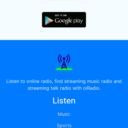
Listen to online radio, find streaming music radio and
streaming talk radio with oiRadio.
Listen
Music
Sports