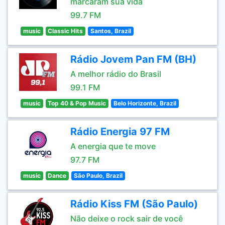
marcaram sua vida
99.7 FM
music
Classic Hits
Santos, Brazil
Rádio Jovem Pan FM (BH)
A melhor rádio do Brasil
99.1 FM
music
Top 40 & Pop Music
Belo Horizonte, Brazil
Rádio Energia 97 FM
A energia que te move
97.7 FM
music
Dance
São Paulo, Brazil
Rádio Kiss FM (São Paulo)
Não deixe o rock sair de você