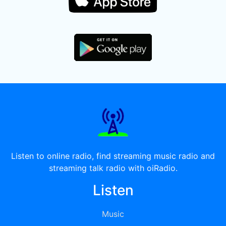
Listen to online radio, find streaming music radio and
streaming talk radio with oiRadio.
Listen
Music