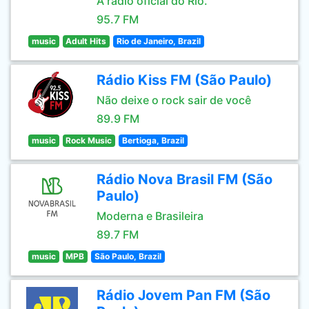
A rádio oficial do Rio.
95.7 FM
music
Adult Hits
Rio de Janeiro, Brazil
Rádio Kiss FM (São Paulo)
Não deixe o rock sair de você
89.9 FM
music
Rock Music
Bertioga, Brazil
Rádio Nova Brasil FM (São
Paulo)
Moderna e Brasileira
89.7 FM
music
MPB
São Paulo, Brazil
Rádio Jovem Pan FM (São