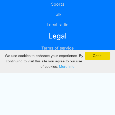
Sports
Talk
Local radio
Legal
Terms of service
We use cookies to enhance your experience. By
Got it!
Privacy
continuing to visit this site you agree to our use
of cookies.
More info
DMCA
Directory
Create station
Update station
Contact us