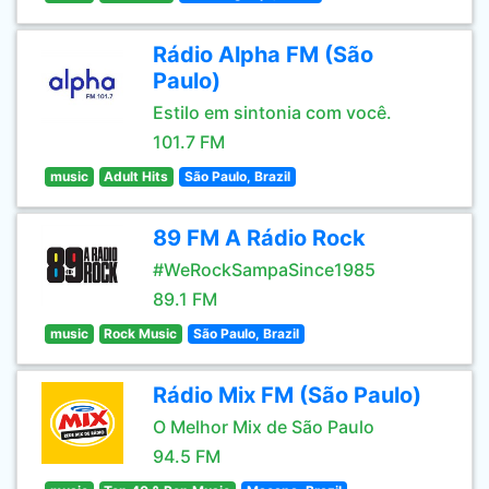
Rádio Alpha FM (São
Paulo)
Estilo em sintonia com você.
101.7 FM
music
Adult Hits
São Paulo, Brazil
89 FM A Rádio Rock
#WeRockSampaSince1985
89.1 FM
music
Rock Music
São Paulo, Brazil
Rádio Mix FM (São Paulo)
O Melhor Mix de São Paulo
94.5 FM