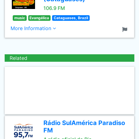
106.9 FM
music
Evangélica
Cataguases, Brazil
More Information
Related
Rádio SulAmérica Paradiso
FM