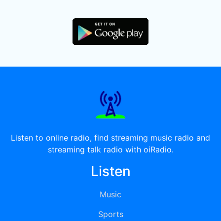
Listen to online radio, find streaming music radio and
streaming talk radio with oiRadio.
Listen
Music
Sports