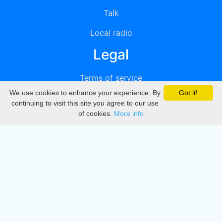
Talk
Local radio
Legal
Terms of service
We use cookies to enhance your experience. By
Got it!
Privacy
continuing to visit this site you agree to our use
of cookies.
More info
DMCA
Directory
Create station
Update station
Contact us