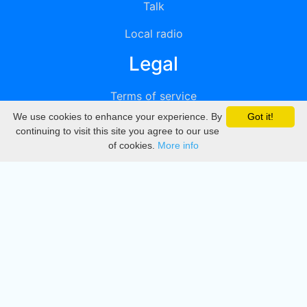
Talk
Local radio
Legal
Terms of service
We use cookies to enhance your experience. By
Got it!
Privacy
continuing to visit this site you agree to our use
of cookies.
More info
DMCA
Directory
Create station
Update station
Contact us
Download